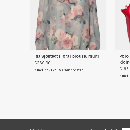
een delicate bloemenprint en een
b
flatterende V-halslijn.
scho
Pasvorm: Classic/ Regular
Halslij
T
TOEVOEGEN AAN WINKELWAGEN
Ida Sjöstedt Floral blouse, multi
Polo 
klein
€239,90
€499,
* Incl. btw Excl.
Verzendkosten
* Incl.