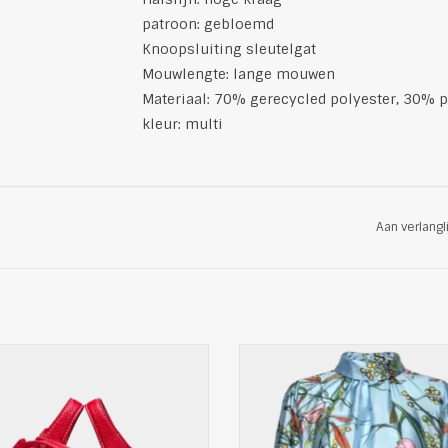
patroon: gebloemd
Knoopsluiting sleutelgat
Mouwlengte: lange mouwen
Materiaal: 70% gerecycled polyester, 30% p
kleur: multi
Aan verlangl
Lederen kleine draagtas van Polo
Modieuze blouse van STINE G
Ralph Lauren
Loose fit topje die een chiq
olo Ralph Lauren draagtas is een
vrijetijdslook geeft
l en praktisch accessoire. Het heeft
Pasvorm: Classic/ Regular
m interieur, een ritssluiting aan de
Halslijn: hoge kraag