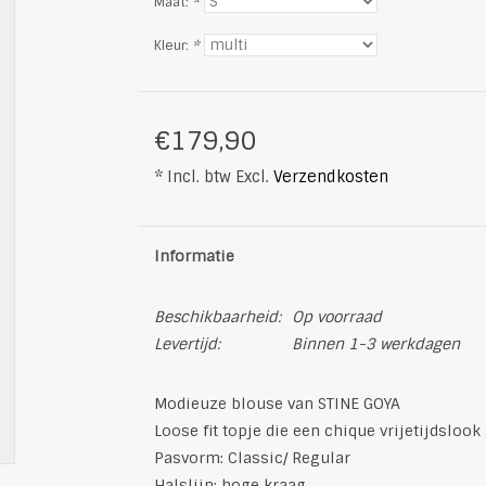
Maat:
*
Kleur:
*
€179,90
* Incl. btw Excl.
Verzendkosten
Informatie
Beschikbaarheid:
Op voorraad
Levertijd:
Binnen 1-3 werkdagen
Modieuze blouse van STINE GOYA
Loose fit topje die een chique vrijetijdslook
Pasvorm: Classic/ Regular
Halslijn: hoge kraag