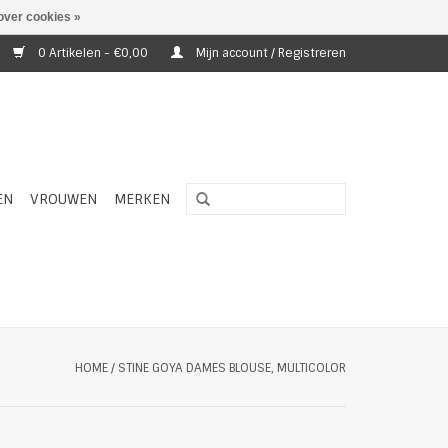
over cookies »
0 Artikelen - €0,00
Mijn account / Registreren
EN
VROUWEN
MERKEN
HOME
/
STINE GOYA DAMES BLOUSE, MULTICOLOR