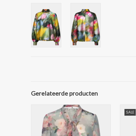
Gerelateerde producten
Modieuze blouse van Ida Sjöstedt
Mooie 
SALE
Loose fit topje die een chique
vrijetijdslook geeft
Deze P
De Meghan blouse van Ida Sjöstedt is
stijlvo
een mooi en vrouwelijk stuk. Het heeft
een rui