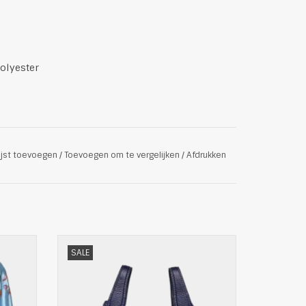
olyester
ijst toevoegen
/
Toevoegen om te vergelijken
/
Afdrukken
OYA
Mooie Lederen kleine draagtas van Polo
SALE
ue
Ralph Lauren
Deze Polo Ralph Lauren draagtas is een
stijlvol en praktisch accessoire. Het heeft
een ruim interieur, een ritssluiting aan de