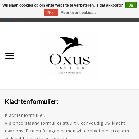
Wij slaan cookies op om onze website te verbeteren. Is dat akkoord?
Ja
Nee
Meer over cookies »
0 Artikelen - €0,00
Home
Musthaves
Mannen
Vrouwen
Merken
Klachtenformulier:
Klachtenformulier:
Via onderstaand formulier stuurt u eenvoudig uw klacht
naar ons. Binnen 3 dagen nemen wij contact met u op om
de klacht met u te bespreken.