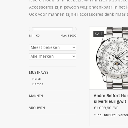
Iedere vrouw is in het bezit van minstens 10 acce
Accessoires zijn gewoon weg ondenkbaar in het 
Ook voor mannen zijn er accessoires denk maar aa
Stijlvolle horloge 
SALE
Belfort, Wees getui
Min: €
0
Max: €
1000
kwaliteit!
Verpakking: geschen
Diameter kast 38 mm
mm
Materiaal kast ro
edelstaal
MUSTHAVES
Materiaal band ro
Heren
edelstaal
Dames
Materiaal glas saf
Uurwerk auto
Andre Belfort Hor
MANNEN
TOEVOEGEN AAN WI
silverkleurig/wit
€1.699,90
VROUWEN
AVP
* Incl. btw Excl.
Verze