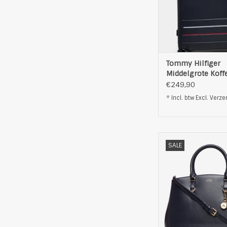
een telescopische 
vier soepel rollende
een ruim interieur. 
heef
TOEVOEGEN AAN WI
Tommy Hilfiger
Middelgrote Koff
€249,90
* Incl. btw Excl.
Verze
Stijlvolle schoude
SALE
Lauren Ralph L
Gemaakt van 100
verstevigde b
afneembare schou
logoprint aan de 
hoofdvakken met rit
stabiele heng
27.9 x 37.5 x 15.2 