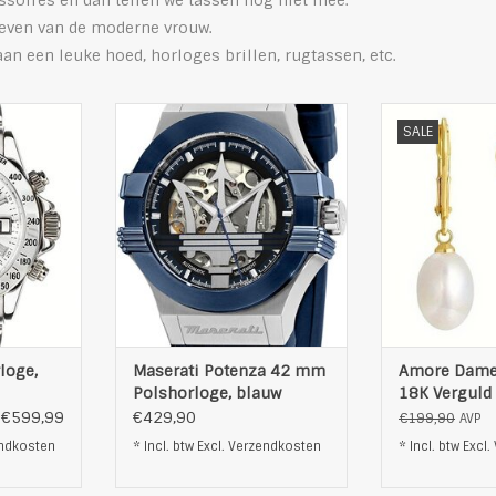
ssoires en dan tellen we tassen nog niet mee.
leven van de moderne vrouw.
n een leuke hoed, horloges brillen, rugtassen, etc.
van Andre
Mooie Horloge van Maserati
Stijlvol design
SALE
ge van de
Dit Maserati horloge heeft een
Dit sieraad is
roestvrijstalen kast
liefde gemaak
kverpakking
Dit Maserati Potenza horloge
ieder 
, Dikte 14
heeft een zowel een sportieve
Het design is z
en klassieke uitstraling.
gaat mee m
estvrij
Hoogwaardi
Overige:
gemaakt van 925
estvrij
COLLECTIE : POTENZA
duurzaam en 
HORLOGEKAST MATERIAAL:
Ele
fierglas
Roestvrijstaal
TOEVOEGEN AA
mati
HORLOGEKAST AFWE
loge,
Maserati Potenza 42 mm
Amore Dame
NKELWAGEN
TOEVOEGEN AAN WINKELWAGEN
Polshorloge, blauw
18K Verguld
Ingelegde
€599,99
€429,90
€199,90
AVP
Zoetwaterpar
ndkosten
* Incl. btw Excl.
Verzendkosten
* Incl. btw Excl.
Goudkleurig