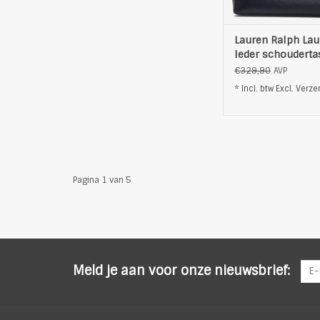
kleur: blau
TOEVOEGEN AAN WI
Lauren Ralph Lau
leder schouderta
marineblauw
€329,90
AVP
* Incl. btw Excl.
Verze
Pagina 1 van 5
Meld je aan voor onze nieuwsbrief: