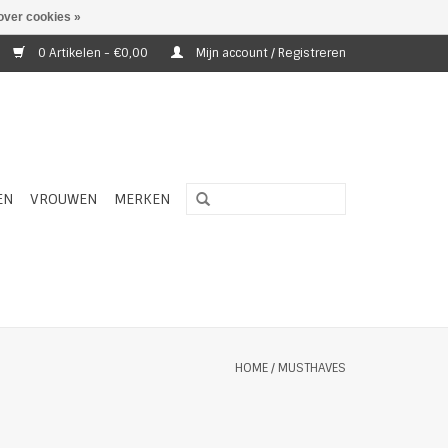
over cookies »
0 Artikelen - €0,00
Mijn account / Registreren
EN
VROUWEN
MERKEN
HOME
/
MUSTHAVES