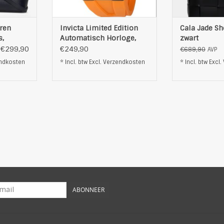
w
- Waterresistentie: het hor
Prod
NKELWAGEN
TOEVOEGEN AAN WINKELWAGEN
TOEVOEGEN AA
ren
Invicta Limited Edition
Cala Jade Sh
s,
Automatisch Horloge,
zwart
orange
€299,90
€249,90
€689,90
AVP
ndkosten
* Incl. btw Excl.
Verzendkosten
* Incl. btw Excl.
ABONNEER