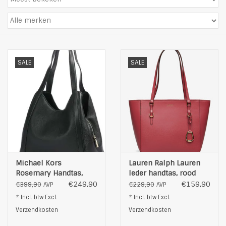
SALE
SALE
Michael Kors
Lauren Ralph Lauren
Rosemary Handtas,
leder handtas, rood
zwart
€249,90
€159,90
€399,90
€229,90
AVP
AVP
* Incl. btw Excl.
* Incl. btw Excl.
Verzendkosten
Verzendkosten