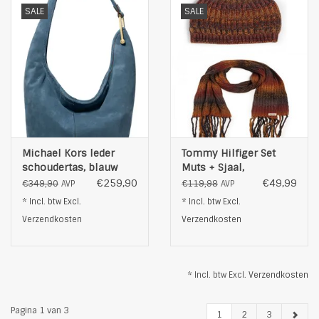
SALE
SALE
Michael Kors leder
Tommy Hilfiger Set
schoudertas, blauw
Muts + Sjaal,
multicolour
€259,90
€49,99
€349,90
€119,98
AVP
AVP
* Incl. btw Excl.
* Incl. btw Excl.
Verzendkosten
Verzendkosten
* Incl. btw Excl.
Verzendkosten
Pagina 1 van 3
1
2
3