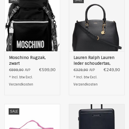
SALE
SALE
Moschino Rugzak,
Lauren Ralph Lauren
zwart
leder schoudertas,
zwart
€599,90
€249,90
€899,90
€329,90
AVP
AVP
* Incl. btw Excl.
* Incl. btw Excl.
Verzendkosten
Verzendkosten
SALE