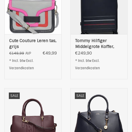
Cute Couture Leren tas,
Tommy Hilfiger
grijs
Middelgrote Koffer,
blauw
€49,99
€249,90
€149,99
AVP
* Incl. btw Excl.
* Incl. btw Excl.
Verzendkosten
Verzendkosten
SALE
SALE