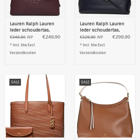
Lauren Ralph Lauren
Lauren Ralph Lauren
leder schoudertas,
leder schoudertas,
bordeauxrood
marineblauw
€249,90
€299,90
€349,90
€329,90
AVP
AVP
* Incl. btw Excl.
* Incl. btw Excl.
Verzendkosten
Verzendkosten
SALE
SALE