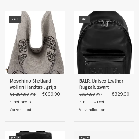
SALE
SALE
Moschino Shetland
BALR. Unisex Leather
wollen Handtas , grijs
Rugzak, zwart
€699,90
€329,90
€1.294,90
€624,90
AVP
AVP
* Incl. btw Excl.
* Incl. btw Excl.
Verzendkosten
Verzendkosten