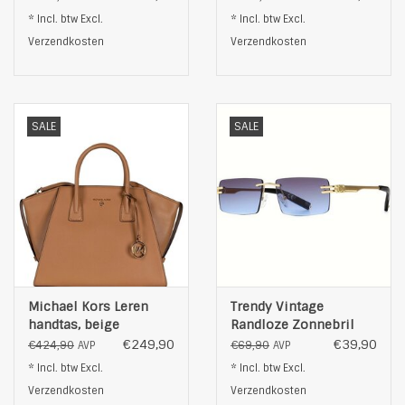
* Incl. btw Excl.
* Incl. btw Excl.
Verzendkosten
Verzendkosten
SALE
SALE
Michael Kors Leren
Trendy Vintage
handtas, beige
Randloze Zonnebril
Met Rechthoekig
€249,90
€39,90
€424,90
€69,90
AVP
AVP
Metalen Frame, blauw
* Incl. btw Excl.
* Incl. btw Excl.
Verzendkosten
Verzendkosten