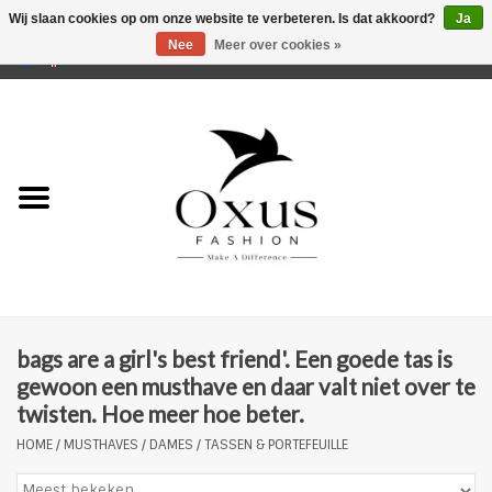
Wij slaan cookies op om onze website te verbeteren. Is dat akkoord?
Ja
Nee
Meer over cookies »
0 Artikelen - €0,00
Home
Musthaves
Mannen
Vrouwen
Merken
bags are a girl's best friend'. Een goede tas is
gewoon een musthave en daar valt niet over te
twisten. Hoe meer hoe beter.
HOME
/
MUSTHAVES
/
DAMES
/
TASSEN & PORTEFEUILLE