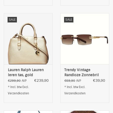
SALE
SALE
Lauren Ralph Lauren
Trendy Vintage
leren tas, gold
Randloze Zonnebril
Met Rechthoekig
€239,90
€39,90
€299,90
€69,90
AVP
AVP
Metalen Frame, bruin
* Incl. btw Excl.
* Incl. btw Excl.
Verzendkosten
Verzendkosten