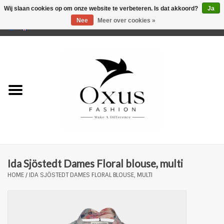
Wij slaan cookies op om onze website te verbeteren. Is dat akkoord?
Ja
Nee
Meer over cookies »
0 Artikelen - €0,00
Home
Musthaves
Mannen
Vrouwen
Merken
Ida Sjöstedt Dames Floral blouse, multi
HOME
/
IDA SJÖSTEDT DAMES FLORAL BLOUSE, MULTI