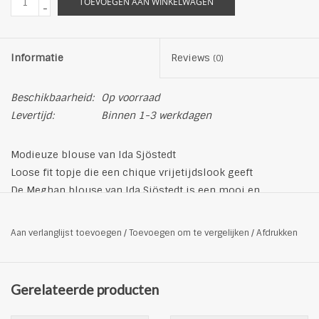
TOEVOEGEN AAN WINKELWAGEN
-
Informatie
Reviews
(0)
Beschikbaarheid:
Op voorraad
Levertijd:
Binnen 1-3 werkdagen
Modieuze blouse van Ida Sjöstedt
Loose fit topje die een chique vrijetijdslook geeft
De Meghan blouse van Ida Sjöstedt is een mooi en
vrouwelijk stuk. Het heeft een delicate bloemenprint en een
flatterende V-halslijn.
Aan verlanglijst toevoegen
/
Toevoegen om te vergelijken
/
Afdrukken
Pasvorm: Classic/ Regular
Halslijn: blousekraag
patroon: gebloemd
Gerelateerde producten
Knoopsluiting sleutelgat
Mouwlengte: lange mouwen