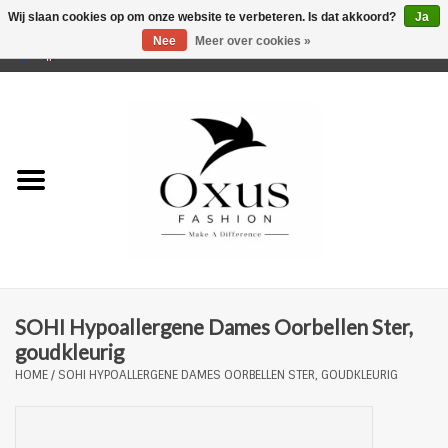
Wij slaan cookies op om onze website te verbeteren. Is dat akkoord?
Ja
Nee
Meer over cookies »
0 Artikelen - €0,00
Home
Musthaves
Mannen
Vrouwen
Merken
SOHI Hypoallergene Dames Oorbellen Ster,
goudkleurig
HOME
/
SOHI HYPOALLERGENE DAMES OORBELLEN STER, GOUDKLEURIG