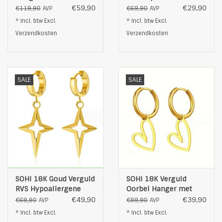
Oorbellen, goudkleurig
Oorbellen ,
€59,90
€29,90
€119,90
€69,90
AVP
AVP
goudkleurig
* Incl. btw Excl.
* Incl. btw Excl.
Verzendkosten
Verzendkosten
SALE
SALE
SOHI 18K Goud Verguld
SOHI 18K Verguld
RVS Hypoallergene
Oorbel Hanger met
Ster Oorbellen,
Hartje Ontwerp,
€49,90
€39,90
€69,90
€99,90
AVP
AVP
goudkleurig
goudkleurig
* Incl. btw Excl.
* Incl. btw Excl.