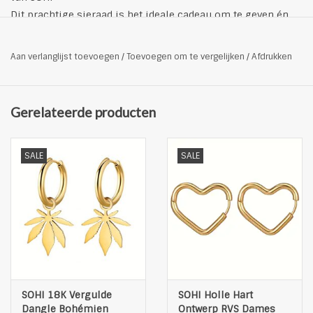
Dit prachtige sieraad is het ideale cadeau om te geven én
om te krijgen. Verras je vriendin, moeder of wie dan ook met
een sieraad op speciale dagen zoals verjaardagen,
Aan verlanglijst toevoegen
/
Toevoegen om te vergelijken
/
Afdrukken
Moederdag of met de feestdagen.
Specificaties:
Dames Oorbellen
Gerelateerde producten
Hoofdmateriaal: 100% RVS
Stijl: Schattig,Eenvoudig
Materiaal oornaald: zilver
SALE
SALE
Kleur: goudkleurig
SOHI 18K Vergulde
SOHI Holle Hart
Dangle Bohémien
Ontwerp RVS Dames