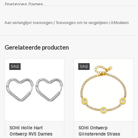
Doelgroep Dames
Categorie Oorhangers
Hoofdmateriaal: Roestvrij staal
Aan verlanglijst toevoegen
/
Toevoegen om te vergelijken
/
Afdrukken
Type naald: Roestvrij staal
Stijl: Boho,Sexy
Steen Geen
Gerelateerde producten
Kleur: goudkleurig
SALE
SALE
SOHI Holle Hart
SOHI Ontwerp
Ontwerp RVS Dames
Glinsterende Strass