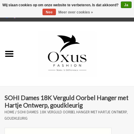
Wij slaan cookies op om onze website te verbeteren. Is dat akkoord?
Ja
Nee
Meer over cookies »
0 Artikelen - €0,00
Home
Musthaves
Mannen
Vrouwen
Merken
SOHI Dames 18K Verguld Oorbel Hanger met
Hartje Ontwerp, goudkleurig
HOME
/
SOHI DAMES 18K VERGULD OORBEL HANGER MET HARTJE ONTWERP,
GOUDKLEURIG