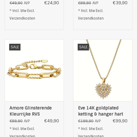
Oorbellen ,
RVS Armband, goud
€24,90
€39,90
€49,90
€89,90
AVP
AVP
zilverkleurig
* Incl. btw Excl.
* Incl. btw Excl.
Verzendkosten
Verzendkosten
SALE
SALE
Amore Glinsterende
Eve 14K goldplated
Kleurrijke RVS
ketting & hanger hart
Armband, goud
met kristal, goud
€49,90
€99,90
€89,90
€199,90
AVP
AVP
* Incl. btw Excl.
* Incl. btw Excl.
Verzendkosten
Verzendkosten