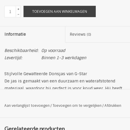
+
TOEVOEGEN AAN WINKELWAGEN
-
Informatie
Reviews
(0)
Beschikbaarheid:
Op voorraad
Levertijd:
Binnen 1-3 werkdagen
Stijlvolle Gewatteerde Donsjas van G-Star
De jas is gemaakt van een duurzaam en waterafstotend
materiaal, waardoor hij perfect is voor koud weer. Hij heeft
een ontspannen pasvorm en is perfect voor het dragen van
lagen.
Aan verlanglijst toevoegen
/
Toevoegen om te vergelijken
/
Afdrukken
Productdetails
Materiaal: 100% polyester
Binnenvoering: - 95% polyester - 5% elastane
Gerelateerde producten