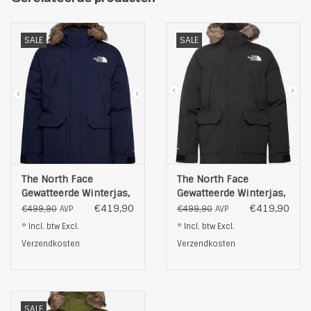
Buitenmateriaal: - 50% polyester - 50% polyester (sorona)
Vulling: 100% polyester
Fijnwas op max. 30˚C
SALE
SALE
Was niet met bleekmiddel
Droogautomaat op lage instelling of max. 60˚C.
Strijken op een maximale temperatuur van 110°C
Kleur: olijvegroen
The North Face
The North Face
Gewatteerde Winterjas,
Gewatteerde Winterjas,
blauw
zwart
€419,90
€419,90
€499,90
€499,90
AVP
AVP
* Incl. btw Excl.
* Incl. btw Excl.
Verzendkosten
Verzendkosten
SALE