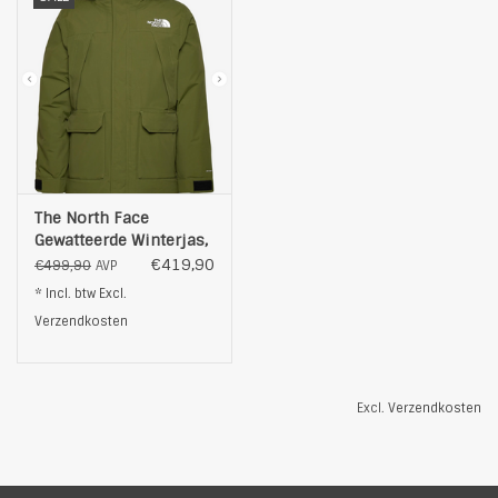
The North Face
Gewatteerde Winterjas,
groen
€419,90
€499,90
AVP
* Incl. btw Excl.
Verzendkosten
Excl.
Verzendkosten