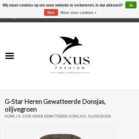
Wij slaan cookies op om onze website te verbeteren. Is dat akkoord?
Ja
Nee
Meer over cookies »
0 Artikelen - €0,00
Home
Musthaves
Mannen
Vrouwen
Merken
G-Star Heren Gewatteerde Donsjas,
olijvegroen
HOME
/
G-STAR HEREN GEWATTEERDE DONSJAS, OLIJVEGROEN