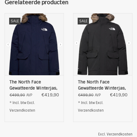
Gerelateerde producten
Eigenschappen:
Warm
Stijlvol
SALE
SALE
Winterjas
Kleur: groen
The North Face
The North Face
Gewatteerde Winterjas,
Gewatteerde Winterjas,
blauw
zwart
€419,90
€419,90
€499,90
€499,90
AVP
AVP
* Incl. btw Excl.
* Incl. btw Excl.
Verzendkosten
Verzendkosten
Excl.
Verzendkosten