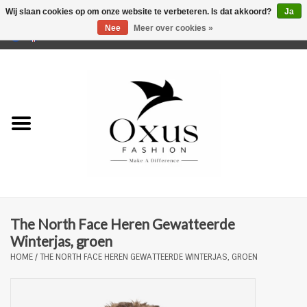
Wij slaan cookies op om onze website te verbeteren. Is dat akkoord?
Ja
Nee
Meer over cookies »
0 Artikelen - €0,00
Home
Musthaves
Mannen
Vrouwen
Merken
The North Face Heren Gewatteerde
Winterjas, groen
HOME
/
THE NORTH FACE HEREN GEWATTEERDE WINTERJAS, GROEN