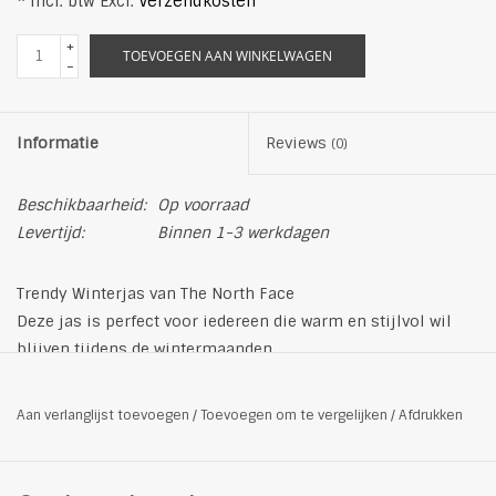
* Incl. btw Excl.
Verzendkosten
+
TOEVOEGEN AAN WINKELWAGEN
-
Informatie
Reviews
(0)
Beschikbaarheid:
Op voorraad
Levertijd:
Binnen 1-3 werkdagen
Trendy Winterjas van The North Face
Deze jas is perfect voor iedereen die warm en stijlvol wil
blijven tijdens de wintermaanden.
Belangrijkste kenmerken:
Afneembare capuchon
Aan verlanglijst toevoegen
/
Toevoegen om te vergelijken
/
Afdrukken
Nep bontkraag
Meerdere zakken
Comfortabele pasvorm