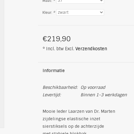
Maat:
*
Kleur:
*
€219,90
* Incl. btw Excl.
Verzendkosten
Informatie
Beschikbaarheid:
Op voorraad
Levertijd:
Binnen 1-3 werkdagen
Mooie leder Laarzen van Dr. Marten
zijdelingse elastische inzet
sierstiksels op de achterzijde
met stabiele blokhak