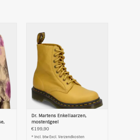
Lauren
Trendy Dames Enkellaarzen van Dr.
Martens
Productdetails
Pasvorm: Normaal
Bovenlaag: 100% leer
nt
Buitenzool: 100% polyvinylchloride
n
Kleur: mosterdgeel
TOEVOEGEN AAN WINKELWAGEN
EN
Dr. Martens Enkellaarzen,
e,
mosterdgeel
€199,90
* Incl. btw Excl.
Verzendkosten