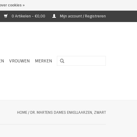
over cookies »
0 Artikelen - €0,00
Mijn account / Registreren
EN
VROUWEN
MERKEN
HOME
/
DR. MARTENS DAMES ENKELLAARZEN, ZWART