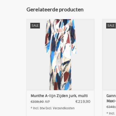
Gerelateerde producten
Mooie jurk van Munthe A-lijn Zijden
SALE
SALE
Dames jurk, multi
Productdetails
materi
Pasvorm: Regular
Materiaal: 65% ecovero 35% zijde
Plus size
Handwas
A-lijn design
naadritssluiting aan de achterzijde
Lengte voorzijde: 114.75 cm
Lengte achterzijde: 126.5 cm
TOEVOEGEN AAN WINKELWAGEN
T
Munthe A-lijn Zijden jurk, multi
Ganni
Maxi-
€219,90
€339,90
AVP
€349,
* Incl. btw Excl.
Verzendkosten
* Incl.