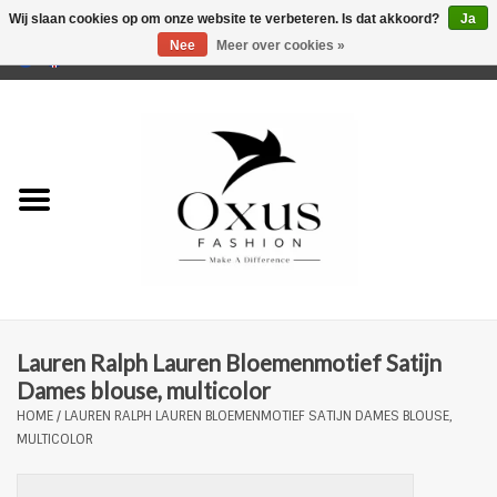
Wij slaan cookies op om onze website te verbeteren. Is dat akkoord?
Ja
Nee
Meer over cookies »
0 Artikelen - €0,00
Home
Musthaves
Mannen
Vrouwen
Merken
Lauren Ralph Lauren Bloemenmotief Satijn
Dames blouse, multicolor
HOME
/
LAUREN RALPH LAUREN BLOEMENMOTIEF SATIJN DAMES BLOUSE,
MULTICOLOR