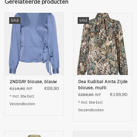
Gerelateerde producten
Materiaal: 100% satijn
Hoge halslijn
Handwas
SALE
SALE
kleur: multi
2NDDAY blouse, blauw
Dea Kudibal Anita Zijde
blouse, multi
€89,90
€119,90
AVP
€199,90
€269,90
AVP
* Incl. btw Excl.
* Incl. btw Excl.
Verzendkosten
Verzendkosten