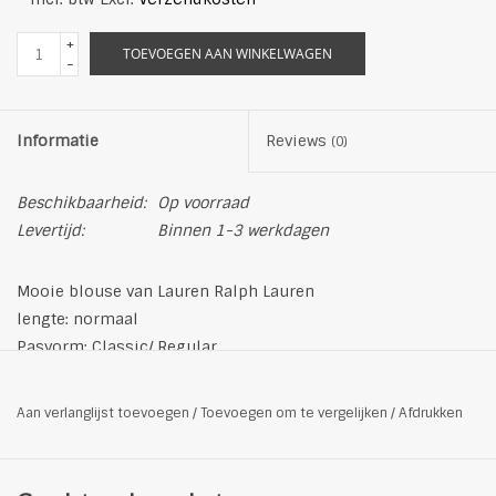
+
TOEVOEGEN AAN WINKELWAGEN
-
Informatie
Reviews
(0)
Beschikbaarheid:
Op voorraad
Levertijd:
Binnen 1-3 werkdagen
Mooie blouse van Lauren Ralph Lauren
lengte: normaal
Pasvorm: Classic/ Regular
Halslijn: Opstaande kraag
patroon: gebloemd
Aan verlanglijst toevoegen
/
Toevoegen om te vergelijken
/
Afdrukken
decolleté met breed bindlint
Mouwlengte: lange mouwen
Verborgen knoopsluiting