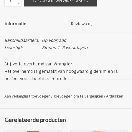
TOEVOEGEN AAN WINKELWAGEN
-
Informatie
Reviews
(0)
Beschikbaarheid:
Op voorraad
Levertijd:
Binnen 1-3 werkdagen
Stijlvolle overhemd van Wrangler
Het overhemd is gemaakt van hoogwaardig denim en is
perfect voor dagelijks gebruik.
opvallende logo op de borst
te verstellen eenknoopsmanchetten
Aan verlanglijst toevoegen
/
Toevoegen om te vergelijken
/
Afdrukken
hoogsluitende knopen
normale pasvorm
aangenaam katoen
Gerelateerde producten
klassieke buttondown kraag
afgeronde zoom