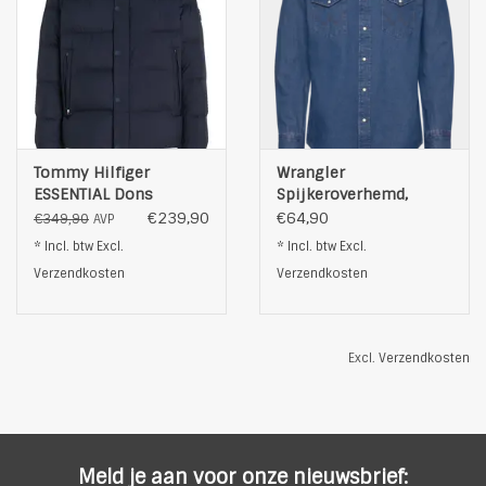
Tommy Hilfiger
Wrangler
ESSENTIAL Dons
Spijkeroverhemd,
Winterjas, blauw
blauw
€239,90
€64,90
€349,90
AVP
* Incl. btw Excl.
* Incl. btw Excl.
Verzendkosten
Verzendkosten
Excl.
Verzendkosten
Meld je aan voor onze nieuwsbrief: