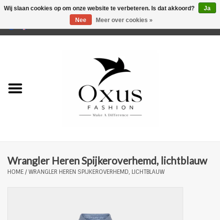
Wij slaan cookies op om onze website te verbeteren. Is dat akkoord?
Ja
Nee
Meer over cookies »
0 Artikelen - €0,00
Home
Musthaves
Mannen
Vrouwen
Merken
Wrangler Heren Spijkeroverhemd, lichtblauw
HOME
/
WRANGLER HEREN SPIJKEROVERHEMD, LICHTBLAUW