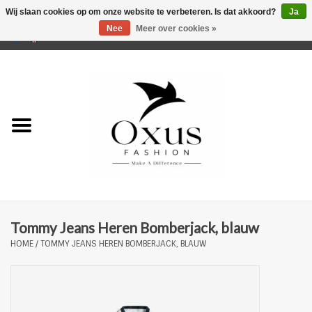
Wij slaan cookies op om onze website te verbeteren. Is dat akkoord?
Ja
Nee
Meer over cookies »
0 Artikelen - €0,00
Home
Musthaves
Mannen
Vrouwen
Merken
Tommy Jeans Heren Bomberjack, blauw
HOME
/
TOMMY JEANS HEREN BOMBERJACK, BLAUW