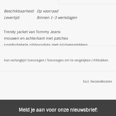
Beschikbaarheid:
Op voorraad
Levertijd:
Binnen 1-3 werkdagen
Trendy jacket van Tommy Jeans
mouwen en achterkant met patches
comfortabele ribboordjes met slijtageplekken
dubbel afgeboorde zakken
bovenmateriaal: 80% gerecycled polyester, 20% wol
Aan verlanglijst toevoegen
/
Toevoegen om te vergelijken
/
Afdrukken
doorlopende ritssluiting
geribde kraag
normale pasvorm
Excl.
Verzendkosten
kleur: blauw
Meld je aan voor onze nieuwsbrief: