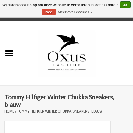
Wij slaan cookies op om onze website te verbeteren. Is dat akkoord?
Ja
Nee
Meer over cookies »
0 Artikelen - €0,00
Home
Musthaves
Mannen
Vrouwen
Merken
Tommy Hilfiger Winter Chukka Sneakers,
blauw
HOME
/
TOMMY HILFIGER WINTER CHUKKA SNEAKERS, BLAUW