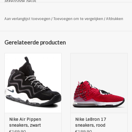
afgeronde neus
5 vetergaten
logopatch op de tong
Aan verlanglijst toevoegen
/
Toevoegen om te vergelijken
/
Afdrukken
buitenkant met ingeslagen logo
zachte binnenzool
anti-slip loopzool
Gerelateerde producten
de schoen valt normaal uit
Kleur: marineblauw
Nike Air Pippen
Nike LeBron 17
sneakers, zwart
sneakers, rood
€169,90
€189,90