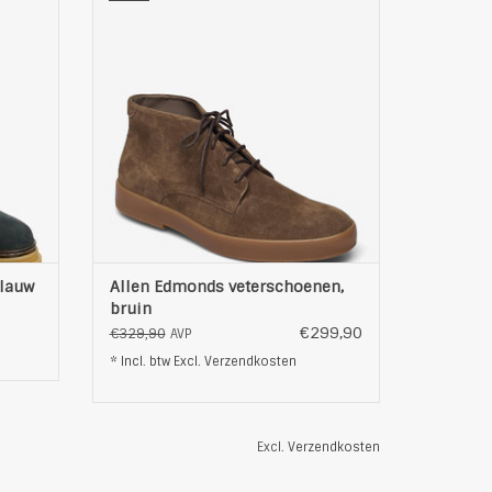
geruwd leder
leer,
afgeronde neus
r
4 vetergaten
e
anti-slip loopzool
er
leren binnenzool
buitenkant: leer
binnenvoering van leer
zool: Synthetisch
kleur: bruin
EN
TOEVOEGEN AAN WINKELWAGEN
blauw
Allen Edmonds veterschoenen,
bruin
€299,90
€329,90
AVP
* Incl. btw Excl.
Verzendkosten
Excl.
Verzendkosten