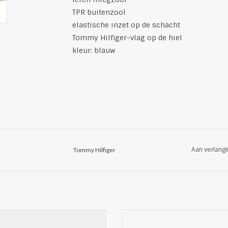
TPR buitenzool
elastische inzet op de schacht
Tommy Hilfiger-vlag op de hiel
kleur: blauw
Aan verlangl
Tommy Hilfiger
endy veterschoenen van Exani
Stijlvolle suede veterschoenen v
logopatch op de tong
Productdetails