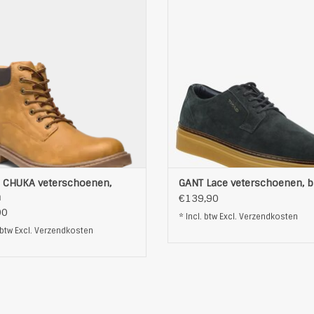
Pasvorm: Normaal
Pasvorm: Normaal
Bovenlaag: leer
Materiaal: 100% suède, 100% 
Boven voering: stof
100% textiel, 100% rubbe
Binnenzool: anti fatigue
Bovenlaag: 100% koe suèd
Middenzool: rubber
Boven voering: 100% koe le
Buitenzool: rubber
Binnenzool: 100% textiel
Vetersluiting
Middenzool: 100% textiel
Kleur: bruin
Buitenzool
OEVOEGEN AAN WINKELWAGEN
TOEVOEGEN AAN WINKELWAG
i CHUKA veterschoenen,
GANT Lace veterschoenen, 
n
€139,90
90
* Incl. btw Excl.
Verzendkosten
 btw Excl.
Verzendkosten