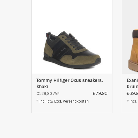
geprofileerde zolen
logoprint op de tong en aan de
buitenkant
afgeronde neus
geruwd leder
Interieur: Kunststof / Textiel
zool: Synthetisch
bovenmateriaal: Leder / textiel
duurzaam materiaal
T
Lo
TOEVOEGEN AAN WINKELWAGEN
Tommy Hilfiger Oxus sneakers,
Exan
khaki
brui
€79,90
€69,
€129,90
AVP
* Incl. btw Excl.
Verzendkosten
* Incl.