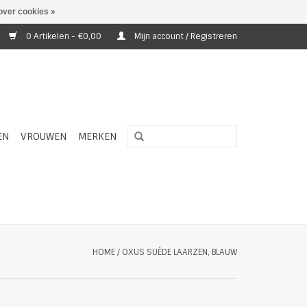
over cookies »
0 Artikelen - €0,00
Mijn account / Registreren
EN
VROUWEN
MERKEN
HOME
/
OXUS SUÈDE LAARZEN, BLAUW