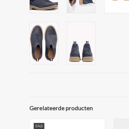
Gerelateerde producten
Mooie sneaker van Tommy Hilfiger
Tr
SALE
gevoerde binnenzool