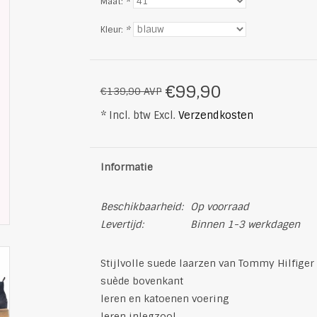
Maat:
*
Kleur:
*
€99,90
€139,90 AVP
* Incl. btw Excl.
Verzendkosten
Informatie
Beschikbaarheid:
Op voorraad
Levertijd:
Binnen 1-3 werkdagen
Stijlvolle suede laarzen van Tommy Hilfiger
suède bovenkant
leren en katoenen voering
leren inlegzool