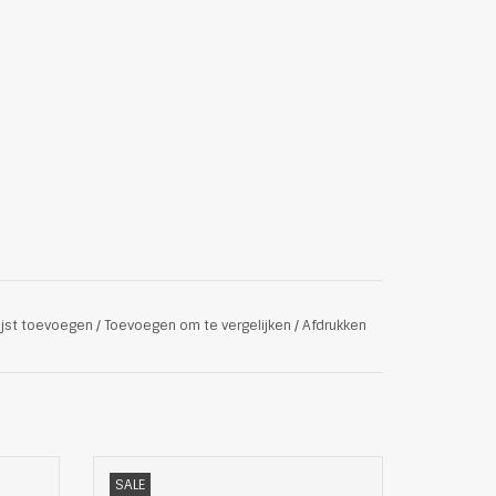
ijst toevoegen
/
Toevoegen om te vergelijken
/
Afdrukken
an GANT
Stijlvolle suede veterschoenen van Allen
SALE
Edmonds