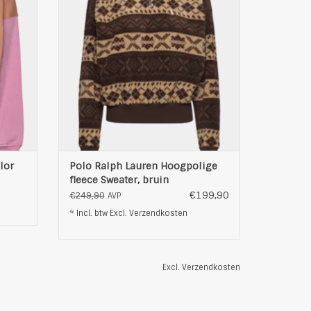
om te dragen tijdens de koudere
maanden.
yester
brede elastische bandjes aan rechte
at het
heup- en mouwuiteinden
t
Hoogpolig fleece
Geometris
TOEVOEGEN AAN WINKELWAGEN
EN
lor
Polo Ralph Lauren Hoogpolige
fleece Sweater, bruin
€199,90
€249,90
AVP
* Incl. btw Excl.
Verzendkosten
Excl.
Verzendkosten