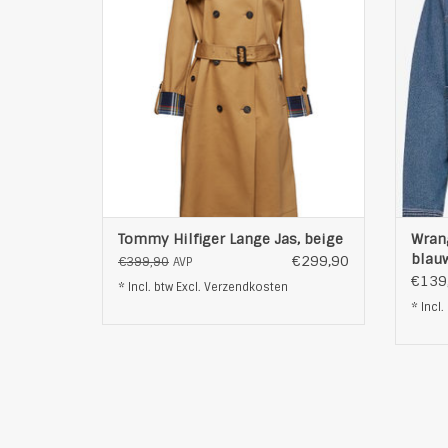
onderaan de mouwen
silhoue
dubbele knoopsluiting en grote kraag op
extra 
flap aan een zijde
met fu
afneembare riem op taillehoogte
ritssl
met zijdelingse i
TOEVOEGEN AAN WINKELWAGEN
T
Tommy Hilfiger Lange Jas, beige
Wran
blau
€299,90
€399,90
AVP
€139
* Incl. btw Excl.
Verzendkosten
* Incl.