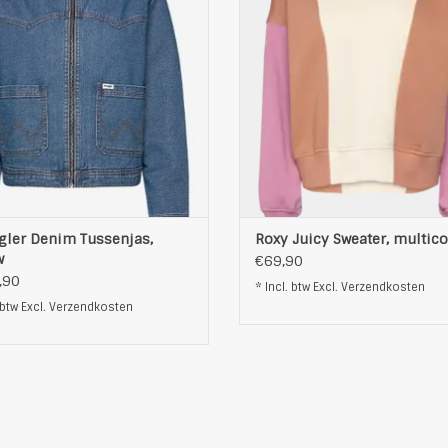
t en een zachte sherpa kraag voor
Zacht katoensweater
warmte en stijl. Het is ontworpen
Pasvorm: Loose
nctionele zakken en een volledige
Materiaal: 60% katoen 40% pol
uiting, waardoor het een veelzijdig
Gebruik geen wasverzachter, zod
item is om in
kledingstuk langer meegaa
Ronde hals
OEVOEGEN AAN WINKELWAGEN
kleur: multi
TOEVOEGEN AAN WINKELWAG
gler Denim Tussenjas,
Roxy Juicy Sweater, multico
w
€69,90
,90
* Incl. btw Excl.
Verzendkosten
 btw Excl.
Verzendkosten