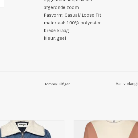
afgeronde zoom
Pasvorm: Casual/ Loose Fit
materiaal: 100% polyester
brede kraag
kleur: geel
Aan verlangl
Tommy Hilfiger
dy Dames Denim Tussenjas van
Mooie Dames Sweater van R
Wrangler
comfortabele ribbandjes aan he
 denim jack heeft een klassiek
mouwuiteinden