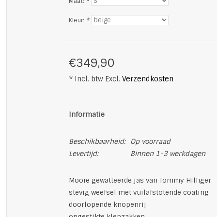
Maat:
*
Kleur:
*
€349,90
* Incl. btw Excl.
Verzendkosten
Informatie
Beschikbaarheid:
Op voorraad
Levertijd:
Binnen 1-3 werkdagen
Mooie gewatteerde jas van Tommy Hilfiger
stevig weefsel met vuilafstotende coating
doorlopende knopenrij
opgestikte klepzakken