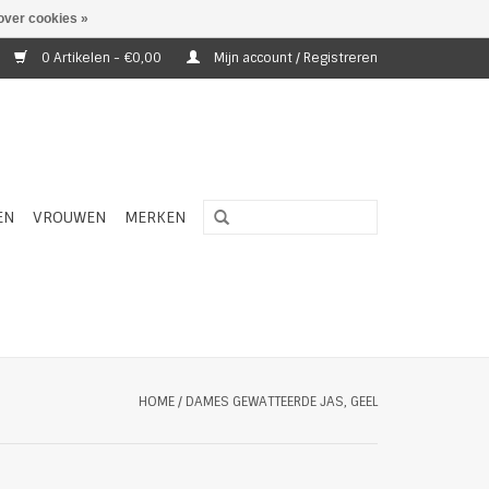
over cookies »
0 Artikelen - €0,00
Mijn account / Registreren
EN
VROUWEN
MERKEN
HOME
/
DAMES GEWATTEERDE JAS, GEEL