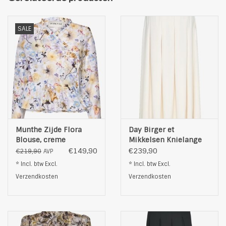
Kleur: bruin/olijfgroen
SALE
Munthe Zijde Flora
Day Birger et
Blouse, creme
Mikkelsen Knielange
Rok, gebrokenwit
€149,90
€239,90
€219,90
AVP
* Incl. btw Excl.
* Incl. btw Excl.
Verzendkosten
Verzendkosten