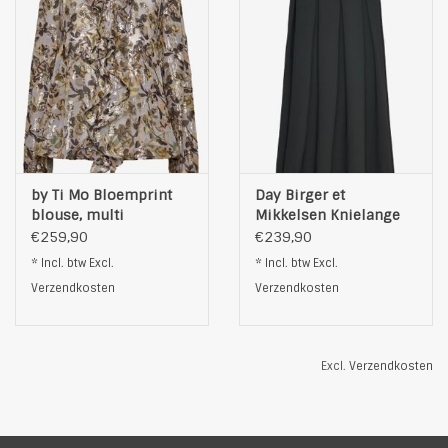
by Ti Mo Bloemprint
Day Birger et
blouse, multi
Mikkelsen Knielange
Rok, zwart
€259,90
€239,90
* Incl. btw Excl.
* Incl. btw Excl.
Verzendkosten
Verzendkosten
Excl.
Verzendkosten