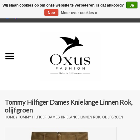
Wij slaan cookies op om onze website te verbeteren. Is dat akkoord?
Ja
Nee
Meer over cookies »
0 Artikelen - €0,00
Home
Musthaves
Mannen
Vrouwen
Merken
Tommy Hilfiger Dames Knielange Linnen Rok,
olijfgroen
HOME
/
TOMMY HILFIGER DAMES KNIELANGE LINNEN ROK, OLIJFGROEN