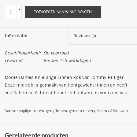
+
TOEVOEGEN AAN WINKELWAGEN
-
Informatie
Reviews
(0)
Beschikbaarheid:
Op voorraad
Levertijd:
Binnen 1-3 werkdagen
Mooie Dames Knielange Linnen Rok van Tommy Hilfiger
Deze midirok is gemaakt van lichtgewicht linnen en heeft
een flatterend A-lijn silhouet. Het ontwerp is voorzien van
een utility-geïnspireerd ceintuurdetail en praktische
zijzakken, waardoor het een veelzijdige toevoeging is aan
Aan verlanglijst toevoegen
/
Toevoegen om te vergelijken
/
Afdrukken
elke garderobe.
Productdetails
Materiaal: 100% linnen
Gerelateerde producten