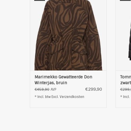
zebra-geïnspireerd patroon en een
relaxte, rechte pasvorm. Het heeft een
hoge, opstaande kraag en een vaste
capuchon met verstelbare trekkoorden.
Het ontwerp omvat een metalen rits me
TOEVOEGEN AAN WINKELWAGEN
mo
T
Marimekko Gewatteerde Don
Tommy
Winterjas, bruin
zwart
€299,90
€459,90
€299,
AVP
* Incl. btw Excl.
Verzendkosten
* Incl.