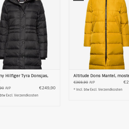
normale pasvorm
repellent fabric treatment
brede staande kraag
mouwen: mouwzomen me
hoogsluitende rits
geïntegreerde gebreide ribboo
Volledig gevoerd
voering/wattering: gevoerd/gewa
water- en windafstotend
extra's: logopatch op de mo
warme wattering
bovenmateriaal/voering: 100% 
uwen met boordjes binnenin
TOEVOEGEN AAN WINKELWAG
licht glanzende stof
zijzakken met rits
Afneembare capuchon
OEVOEGEN AAN WINKELWAGEN
 Hilfiger Tyra Donsjas,
Altitude Dons Mantel, most
€2
€369,90
AVP
€249,90
90
AVP
* Incl. btw Excl.
Verzendkosten
 btw Excl.
Verzendkosten