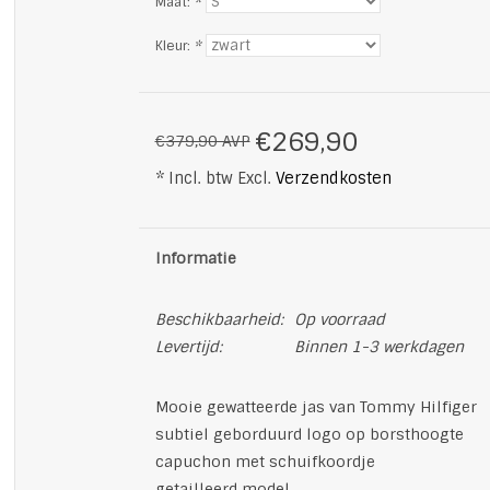
Maat:
*
Kleur:
*
€269,90
€379,90 AVP
* Incl. btw Excl.
Verzendkosten
Informatie
Beschikbaarheid:
Op voorraad
Levertijd:
Binnen 1-3 werkdagen
Mooie gewatteerde jas van Tommy Hilfiger
subtiel geborduurd logo op borsthoogte
capuchon met schuifkoordje
getailleerd model