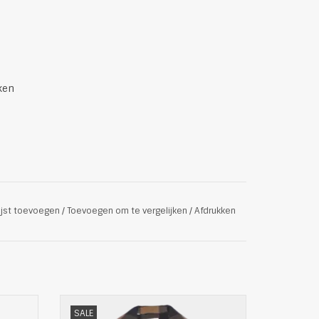
ken
ijst toevoegen
/
Toevoegen om te vergelijken
/
Afdrukken
Mooie mantel van Selected Femme
SALE
 water
pasvorm: normaal