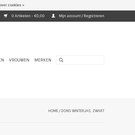
over cookies »
0 Artikelen - €0,00
Mijn account / Registreren
EN
VROUWEN
MERKEN
HOME
/
DONS WINTERJAS, ZWART