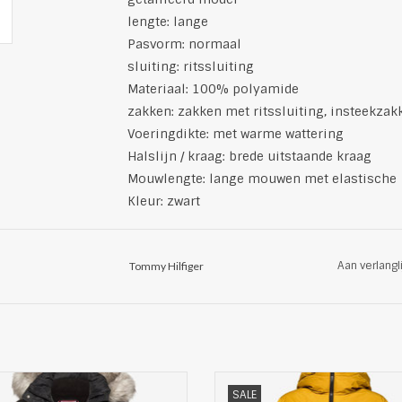
lengte: lange
Pasvorm: normaal
sluiting: ritssluiting
Materiaal: 100% polyamide
zakken: zakken met ritssluiting, insteekzak
Voeringdikte: met warme wattering
Halslijn / kraag: brede uitstaande kraag
Mouwlengte: lange mouwen met elastische
Kleur: zwart
Aan verlangl
Tommy Hilfiger
dy gewatteerde jas van Tommy
Donsmantel van Altitude
SALE
Hilfiger
Fluorocarbon-free: sustainable