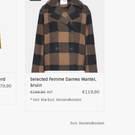
twee zijzakken
t
sluiting: knoppen
rdjes
brede omslagkraag
tteerd
materiaal: 50% gerecycled wol, 45%
uwen
polyester, 5% other stoffen
polyes
afgeronde zoom
kleur: bruin
EN
TOEVOEGEN AAN WINKELWAGEN
erd
Selected Femme Dames Mantel,
bruin
79,90
€119,90
€189,90
AVP
* Incl. btw Excl.
Verzendkosten
Excl.
Verzendkosten