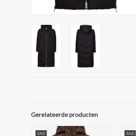
Gerelateerde producten
Trendy Lange Winterjas van Marimekko
Tren
SALE
SALE
Deze donsjas heeft een opvallend,