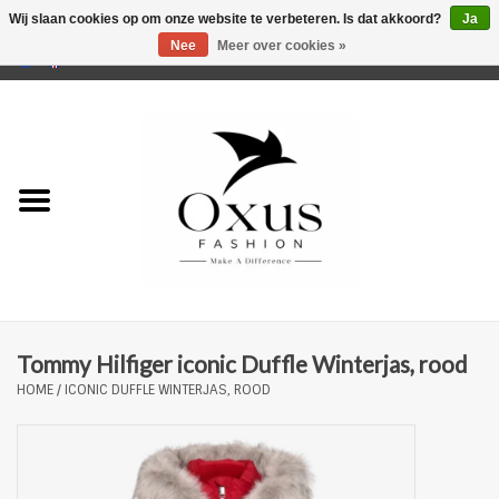
Wij slaan cookies op om onze website te verbeteren. Is dat akkoord?
Ja
Nee
Meer over cookies »
0 Artikelen - €0,00
Home
Musthaves
Mannen
Vrouwen
Merken
Tommy Hilfiger iconic Duffle Winterjas, rood
HOME
/
ICONIC DUFFLE WINTERJAS, ROOD