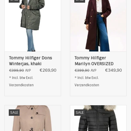
Mouwlengte: lange mouwen met elastische
Kleur: rood
Tommy Hilfiger Dons
Tommy Hilfiger
Winterjas, khaki
Marilyn OVERSIZED
Trenchcoat, paars
€269,90
€349,90
€399,90
€399,90
AVP
AVP
* Incl. btw Excl.
* Incl. btw Excl.
Verzendkosten
Verzendkosten
SALE
SALE