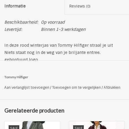
Informatie
Reviews
(0)
Beschikbaarheid:
Op voorraad
Levertijd:
Binnen 1-3 werkdagen
In deze rood winterjas van Tommy Hilfiger straal je uit
Niets staat nog in de weg van je briljante entree.
geborduurd logo
capuchon met schuifkoordje
getailleerd model
Tommy Hilfiger
lengte: normaal
Aan verlanglijst toevoegen
/
Toevoegen om te vergelijken
/
Afdrukken
Pasvorm: normaal
sluiting: ritssluiting
Materiaal 100% polyester en 100% eendendons
Gerelateerde producten
zakken: zakken met ritssluiting, insteekzakken
Voeringdikte: weefsel met warme wattering
Halslijn / kraag: brede uitstaande kraag
SALE
SALE