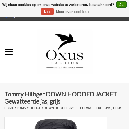
Wij slaan cookies op om onze website te verbeteren. Is dat akkoord?
Ja
Nee
Meer over cookies »
0 Artikelen - €0,00
Home
Musthaves
Mannen
Vrouwen
Merken
Tommy Hilfiger DOWN HOODED JACKET
Gewatteerde jas, grijs
HOME
/
TOMMY HILFIGER DOWN HOODED JACKET GEWATTEERDE JAS, GRIJS