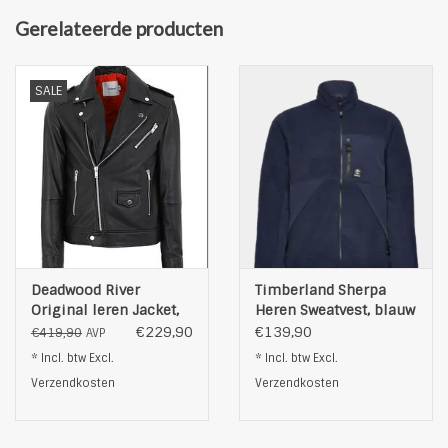
hoogsluitende rits
Gerelateerde producten
rechte heupboord
verlengde achterkant
coole urban stijl
SALE
normale pasvorm
kleur: grijs
Deadwood River
Timberland Sherpa
Original leren Jacket,
Heren Sweatvest, blauw
zwart
€229,90
€139,90
€419,90
AVP
* Incl. btw Excl.
* Incl. btw Excl.
Verzendkosten
Verzendkosten