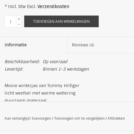
* Incl. btw Excl.
Verzendkosten
+
TOEVOEGEN AAN WINKELWAGEN
-
Informatie
Reviews
(0)
Beschikbaarheid:
Op voorraad
Levertijd:
Binnen 1-3 werkdagen
Mooie winterjas van Tommy Hilfiger
licht weefsel met warme wattering
duurzaam materiaal
Gebruik geen wasverzachter, zodat het kledingstuk langer
meegaat
Aan verlanglijst toevoegen
/
Toevoegen om te vergelijken
/
Afdrukken
capuchon met brede staande kraag
materiaal:100% Återvunnet polyester