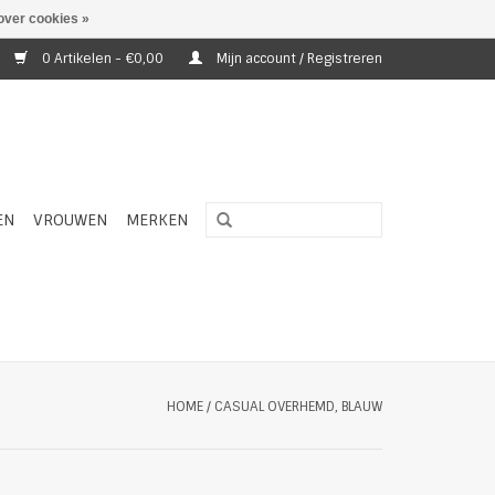
over cookies »
0 Artikelen - €0,00
Mijn account / Registreren
EN
VROUWEN
MERKEN
HOME
/
CASUAL OVERHEMD, BLAUW