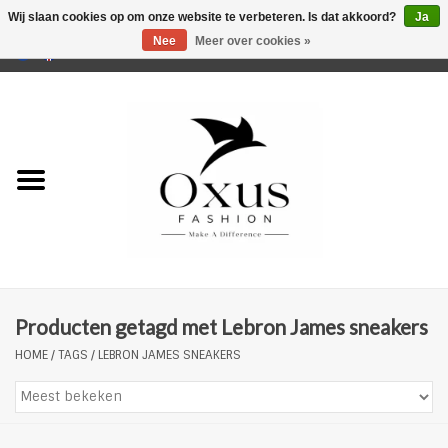
Wij slaan cookies op om onze website te verbeteren. Is dat akkoord?
Ja
Nee
Meer over cookies »
0 Artikelen - €0,00
Home
Musthaves
Mannen
Vrouwen
Merken
Producten getagd met Lebron James sneakers
HOME
/
TAGS
/
LEBRON JAMES SNEAKERS