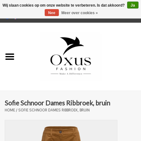
Wij slaan cookies op om onze website te verbeteren. Is dat akkoord?
Ja
Nee
Meer over cookies »
0 Artikelen - €0,00
Home
Musthaves
Mannen
Vrouwen
Merken
Sofie Schnoor Dames Ribbroek, bruin
HOME
/
SOFIE SCHNOOR DAMES RIBBROEK, BRUIN