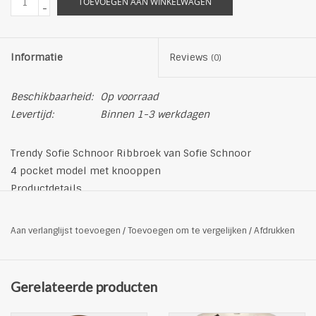
TOEVOEGEN AAN WINKELWAGEN
-
Informatie
Reviews
(0)
Beschikbaarheid:
Op voorraad
Levertijd:
Binnen 1-3 werkdagen
Trendy Sofie Schnoor Ribbroek van Sofie Schnoor
4 pocket model met knooppen
Productdetails
Pasvorm: Classic/ Regular
Materiaal: 98% katoen, 2% elastane
Aan verlanglijst toevoegen
/
Toevoegen om te vergelijken
/
Afdrukken
Kleur: bruin
Gerelateerde producten