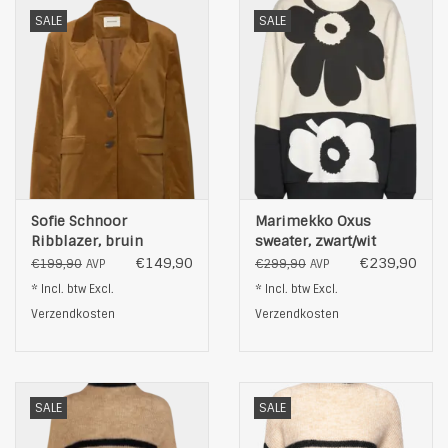
SALE
SALE
Sofie Schnoor
Marimekko Oxus
Ribblazer, bruin
sweater, zwart/wit
€149,90
€239,90
€199,90
€299,90
AVP
AVP
* Incl. btw Excl.
* Incl. btw Excl.
Verzendkosten
Verzendkosten
SALE
SALE