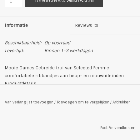
TOEVOEGEN AAN WINKELWAGEN
-
Informatie
Reviews
(0)
Beschikbaarheid:
Op voorraad
Levertijd:
Binnen 1-3 werkdagen
Mooie Dames Gebreide trui van Selected Femme
comfortabele ribbandjes aan heup- en mouwuiteinden
Productdetails
Materiaal: 60% katoen, 40% acryl
Hoge halslijn
Aan verlanglijst toevoegen
/
Toevoegen om te vergelijken
/
Afdrukken
Kleur: zwart/wit
Excl.
Verzendkosten