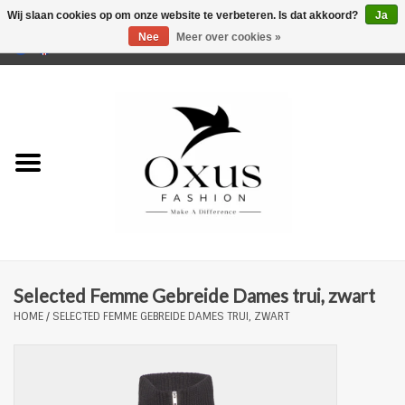
Wij slaan cookies op om onze website te verbeteren. Is dat akkoord?
Ja
Nee
Meer over cookies »
0 Artikelen - €0,00
Home
Musthaves
Mannen
Vrouwen
Merken
Selected Femme Gebreide Dames trui, zwart
HOME
/
SELECTED FEMME GEBREIDE DAMES TRUI, ZWART