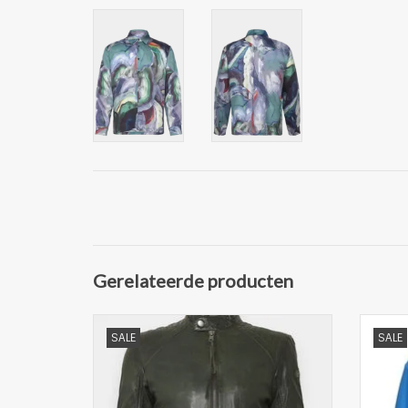
Gerelateerde producten
Mooie leren jas van tigha
Mooi
SALE
SALE
normale pasvorm
hoogwaardig schapenleer
comf
smalle staande kraag
hoogsluitende rits
opv