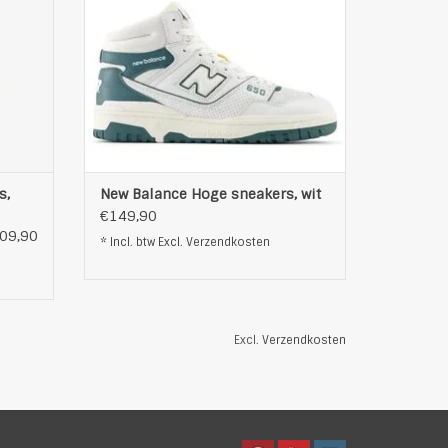
Model: HIGH-TOP SNEAKERS
akje
Materiaal: Leer en textiel
10 gaten vetersluiting
lleband
logostitching op de
TOEVOEGEN AAN WINKELWAGEN
EN
s,
New Balance Hoge sneakers, wit
€149,90
09,90
* Incl. btw Excl.
Verzendkosten
Excl.
Verzendkosten