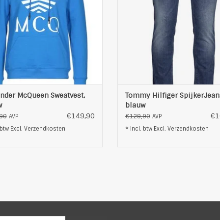
ogostitching op borsthoogte
licht vervaagde afwerking
achte sweatwear van katoen
logoborduursel op het muntz
100% katoen
5 pocket model met rits
donzig opgeruwde keerzijde
Logo patch op de achterkant tai
capuchon met ko
A
OEVOEGEN AAN WINKELWAGEN
TOEVOEGEN AAN WINKELWAG
nder McQueen Sweatvest,
Tommy Hilfiger SpijkerJean
w
blauw
€149,90
€1
90
€129,90
AVP
AVP
 btw Excl.
Verzendkosten
* Incl. btw Excl.
Verzendkosten