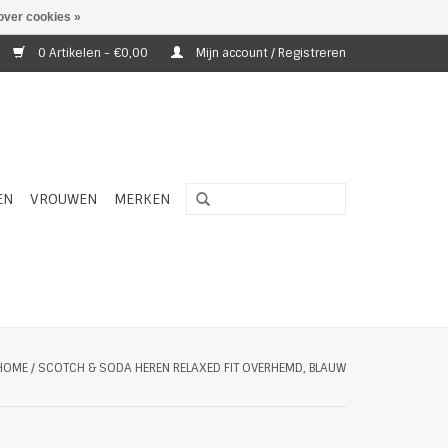
over cookies »
0 Artikelen - €0,00
Mijn account / Registreren
EN
VROUWEN
MERKEN
HOME
/
SCOTCH & SODA HEREN RELAXED FIT OVERHEMD, BLAUW