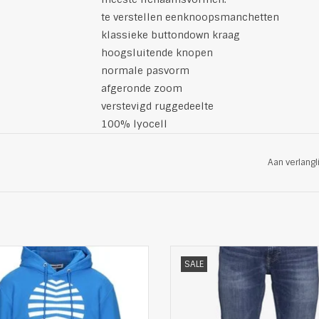
te verstellen eenknoopsmanchetten
klassieke buttondown kraag
hoogsluitende knopen
normale pasvorm
afgeronde zoom
verstevigd ruggedeelte
100% lyocell
kleur: multi
Aan verlangl
e sweatshirt van McQ Alexander
Mooie slim Fit Jeans van Tommy
SALE
McQueen
99% katoen 1% elastane-spa
ortabele bandjes aan de rechte
pasvorm: slim fit
heupboord en manchetten
aangenaam denim met een mix
allende print aan de voorkant
katoen