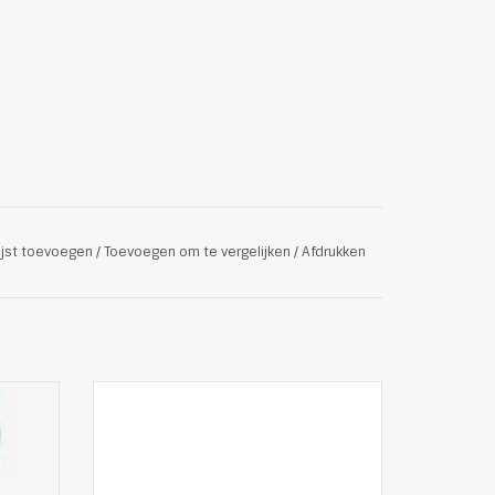
ijst toevoegen
/
Toevoegen om te vergelijken
/
Afdrukken
 Jeans
Trendy sneakers van New Balance
ndex
Deze sneakers zijn perfect voor
iedereen die op zoek is naar een
 van
stijlvolle en comfortabele schoen voor
dagelijks gebruik.