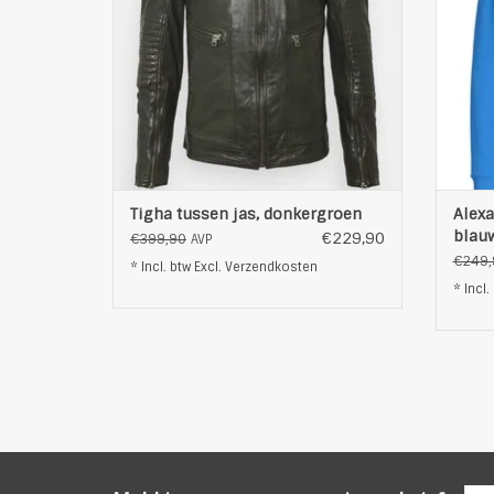
met borstzakje
l
zijzakken met rits
z
elastische heupboord en manchetten
logopatch op de mouwen
logostiksel aan de hals
met praktische binnenza
T
TOEVOEGEN AAN WINKELWAGEN
Tigha tussen jas, donkergroen
Alexa
blau
€229,90
€399,90
AVP
€249,
* Incl. btw Excl.
Verzendkosten
* Incl.