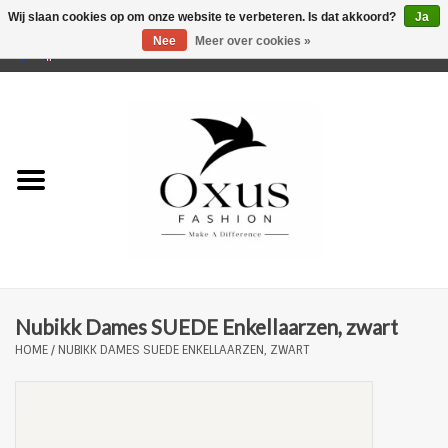
Wij slaan cookies op om onze website te verbeteren. Is dat akkoord?
Ja
Nee
Meer over cookies »
0 Artikelen - €0,00
Home
Musthaves
Mannen
Vrouwen
Merken
Nubikk Dames SUEDE Enkellaarzen, zwart
HOME
/
NUBIKK DAMES SUEDE ENKELLAARZEN, ZWART