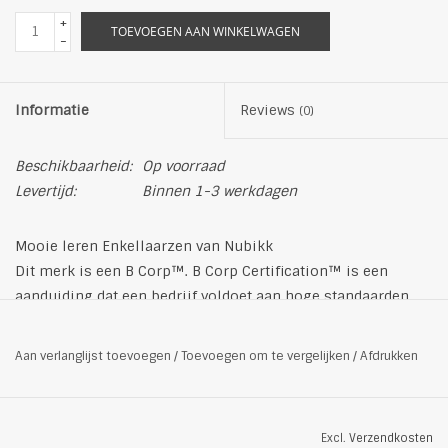
+
TOEVOEGEN AAN WINKELWAGEN
-
Informatie
Reviews
(0)
Beschikbaarheid:
Op voorraad
Levertijd:
Binnen 1-3 werkdagen
Mooie leren Enkellaarzen van Nubikk
Dit merk is een B Corp™. B Corp Certification™ is een
aanduiding dat een bedrijf voldoet aan hoge standaarden
van geverifieerde prestaties, verantwoordelijkheid en
transparantie met betrekking tot factoren van
Aan verlanglijst toevoegen
/
Toevoegen om te vergelijken
/
Afdrukken
werknemersvoordelen en liefdadigheidswerk tot de
logistieke keten en inputmaterialen.
Productdetails
Excl.
Verzendkosten
Pasvorm: Normaal