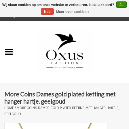
Wij slaan cookies op om onze website te verbeteren. Is dat akkoord?
Ja
Nee
Meer over cookies »
0 Artikelen - €0,00
Home
Musthaves
Mannen
Vrouwen
Merken
More Coins Dames gold plated ketting met
hanger hartje, geelgoud
HOME
/
MORE COINS DAMES GOLD PLATED KETTING MET HANGER HARTJE,
GEELGOUD