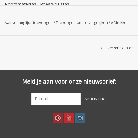
Hoofdmateriaal: Roestvrij staal
Steen: geen
Sluiting: Karabijnhaaksluiting
Aan verlanglijst toevoegen
/
Toevoegen om te vergelijken
/
Afdrukken
Verlengketting: L- 42cm, B-5cm
Hanger: 1,7 cm
Patroon: Kleurrijk
Excl.
Verzendkosten
Kleur: gold-coloured
Meld je aan voor onze nieuwsbrief:
ABONNEER