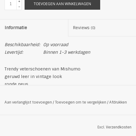
+
TOEVOEGEN AAN WINKELWAGEN
-
Informatie
Reviews
(0)
Beschikbaarheid:
Op voorraad
Levertijd:
Binnen 1-3 werkdagen
Trendy veterschoenen van Mishumo
geruwd leer in vintage look
ronde neus
5-gaatjessluiting met metalen oogjes
ritssluiting aan binnenzijde
Aan verlanglijst toevoegen
/
Toevoegen om te vergelijken
/
Afdrukken
subtiel geprofileerde loopzool
lederen binnenzool
de schoen valt normaal uit
Excl.
Verzendkosten
kleur: beige