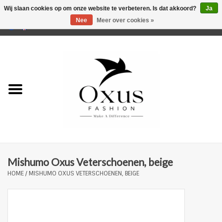
Wij slaan cookies op om onze website te verbeteren. Is dat akkoord?
Ja
Nee
Meer over cookies »
0 Artikelen - €0,00
Home
Musthaves
Mannen
Vrouwen
Merken
Mishumo Oxus Veterschoenen, beige
HOME
/
MISHUMO OXUS VETERSCHOENEN, BEIGE