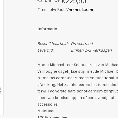
€229,90
€324,90 AVP
* Incl. btw Excl.
Verzendkosten
Informatie
Beschikbaarheid:
Op voorraad
Levertijd:
Binnen 1-3 werkdagen
Mooie Michael Leer Schoudertas van Michae
Verhoog je dagelijkse stijl met de Michael
ruime tas combineert mode en functionalite
afwerking. Het zachte leer en het iconische
terwijl de verstelbare schouderriem zorgt v
doen van boodschappen of een avondje uit, 
accessoire!
Materiaal
100% koeienleer