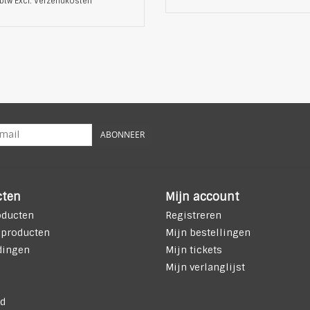
 btw Excl.
Verzendkosten
ABONNEER
cten
Mijn account
oducten
Registreren
 producten
Mijn bestellingen
dingen
Mijn tickets
Mijn verlanglijst
d