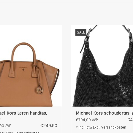
 Dames Schoudertas van Michael
Trendy schoudertas van Michael
SALE
Kors
Verhoog je dagelijkse stijl me
oog je stijl met de Michael Kors
Michael Kors SM Hobo Schoude
l! Deze chique en veelzijdige tas
Dit chique en veelzijdige acces
eeft een strak design en luxe
heeft een zachte silhouet, verva
ialen, perfect voor avonturen van
uit luxe materialen die moeitelo
dag tot nacht.
elke outfit passen.
enoeg ruimte voor je essentiële
Met zijn r
spullen e
TOEVOEGEN AAN WINKELWAG
OEVOEGEN AAN WINKELWAGEN
el Kors Leren handtas,
Michael Kors schoudertas, 
e
€4
€794,90
AVP
€249,90
90
AVP
* Incl. btw Excl.
Verzendkosten