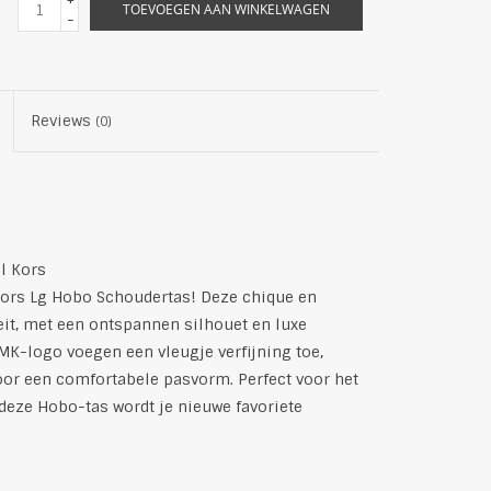
+
TOEVOEGEN AAN WINKELWAGEN
-
Reviews
(0)
l Kors
 Kors Lg Hobo Schoudertas! Deze chique en
it, met een ontspannen silhouet en luxe
 MK-logo voegen een vleugje verfijning toe,
oor een comfortabele pasvorm. Perfect voor het
deze Hobo-tas wordt je nieuwe favoriete