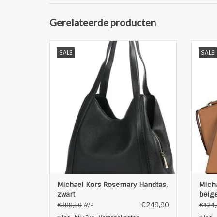
Gerelateerde producten
Mooie Tredny leren tas van MK
Trendy
SALE
SALE
Product:
Metalen voetjes
Verh
sluit met magneetsluiting
Satche
Twee lederen handvatten (beugel 25 cm)
h
Gepolijste goudkleurige metalen
mater
fittingen
Binnen:
Met g
Logovoering van polyester
één hoofdvak
T
Ruimteverdeler met ritsvak
Een compa
TOEVOEGEN AAN WINKELWAGEN
Michael Kors Rosemary Handtas,
Micha
zwart
beig
€249,90
€399,90
€424,
AVP