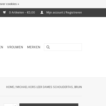
over cookies »
0 Artikelen - €0,00
Mijn account / Registreren
EN
VROUWEN
MERKEN
HOME
/
MICHAEL KORS LEER DAMES SCHOUDERTAS, BRUIN