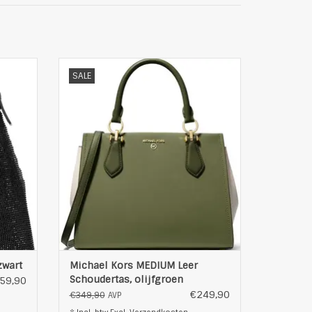
 Kors
Trendy Dames leer
SALE
t de
Deze chique en veelzijdige tas
rtas!
combineert een klassiek ontwerp met
soire
een moderne flair en heeft een ruime
ardigd
binnenkant voor al je essentials.
os bij
Gemaakt van hoogwaardige materialen,
met prachtige goudkleurige accenten en
een stijlvolle logo v
EN
TOEVOEGEN AAN WINKELWAGEN
zwart
Michael Kors MEDIUM Leer
Schoudertas, olijfgroen
59,90
€249,90
€349,90
AVP