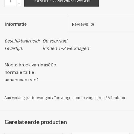
TOEVOEGEN AAN WINKELWAGEN
-
Informatie
Reviews
(0)
Beschikbaarheid:
Op voorraad
Levertijd:
Binnen 1-3 werkdagen
Mooie broek van Max&Co.
normale taille
aangenaam stof
materiaal: 100% polyester
pasvorm: Regular
Aan verlanglijst toevoegen
/
Toevoegen om te vergelijken
/
Afdrukken
Handwas
kleur: bordeauxrood
Gerelateerde producten