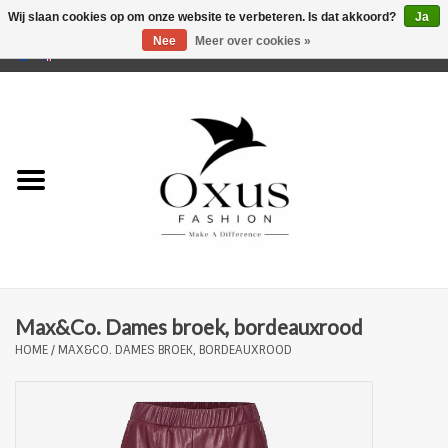
Wij slaan cookies op om onze website te verbeteren. Is dat akkoord?
Ja
Nee
Meer over cookies »
0 Artikelen - €0,00
Home
Musthaves
Mannen
Vrouwen
Merken
Max&Co. Dames broek, bordeauxrood
HOME
/
MAX&CO. DAMES BROEK, BORDEAUXROOD