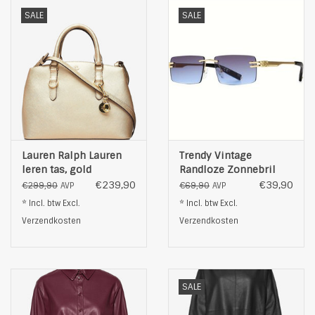
SALE
SALE
Lauren Ralph Lauren
Trendy Vintage
leren tas, gold
Randloze Zonnebril
Met Rechthoekig
€239,90
€39,90
€299,90
€69,90
AVP
AVP
Metalen Frame, blauw
* Incl. btw Excl.
* Incl. btw Excl.
Verzendkosten
Verzendkosten
SALE