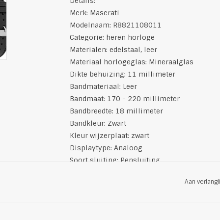
Details:
Merk: Maserati
Modelnaam: R8821108011
Categorie: heren horloge
Materialen: edelstaal, leer
Materiaal horlogeglas: Mineraalglas
Dikte behuizing: 11 millimeter
Bandmateriaal: Leer
Bandmaat: 170 - 220 millimeter
Bandbreedte: 18 millimeter
Bandkleur: Zwart
Kleur wijzerplaat: zwart
Displaytype: Analoog
Soort sluiting: Pensluiting
Materiaal behuizing: Roestvrij staal
Aan verlangl
Diameter behuizing: 40 millimeter
Materiaal ring: roestvrij staal
Kleur: zilver, goud