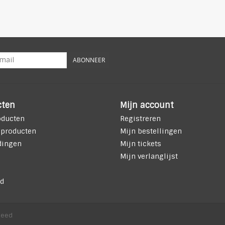
ABONNEER
cten
Mijn account
oducten
Registreren
 producten
Mijn bestellingen
dingen
Mijn tickets
Mijn verlanglijst
d
peed