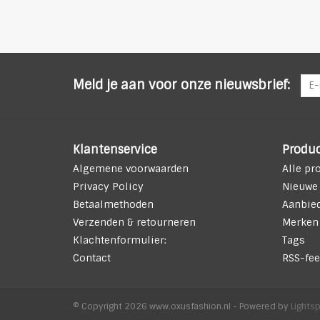
Meld je aan voor onze nieuwsbrief:
Klantenservice
Produ
Algemene voorwaarden
Alle pr
Privacy Policy
Nieuwe
Betaalmethoden
Aanbie
Verzenden & retourneren
Merken
Klachtenformulier:
Tags
Contact
RSS-fee
© Copyright 2026 www.oxusfashion.nl - Powered by
Lights