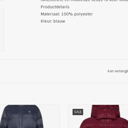
Productdetails
Materiaal: 100% polyester
Kleur: blauw
Aan verlangl
ie Dames Lange Gewatteerde
Dit pufferjack biedt lichtgewicht
SALE
nterjas van Calvin Klein Jeans
en is voorzien van een volled
ange pufferjas is essentieel voor
ritssluiting en subtiele brandin
eer en biedt warmte zonder bulk.
gewatteerde ontwerp zorgt voo