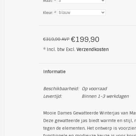
Maat:
*
Kleur:
*
€199,90
€319,90 AVP
* Incl. btw Excl.
Verzendkosten
Informatie
Beschikbaarheid:
Op voorraad
Levertijd:
Binnen 1-3 werkdagen
Mooie Dames Gewatteerde Winterjas van Ma
Deze gewatteerde jas biedt warmte en stijl
tegen de elementen. Het ontwerp is voorzie
functionele en modieuze keuze is voor kou