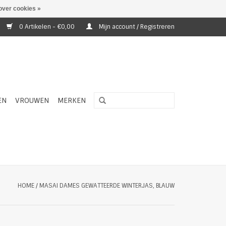
over cookies »
0 Artikelen - €0,00
Mijn account / Registreren
EN
VROUWEN
MERKEN
HOME
/
MASAI DAMES GEWATTEERDE WINTERJAS, BLAUW