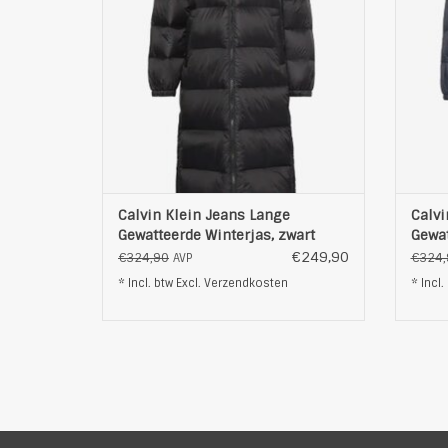
Het gewatteerde ontwerp zorgt voor een
Het ge
gelijkmatige verdeling van de isolatie,
gelij
terwijl de volledige lengte maxim
ter
TOEVOEGEN AAN WINKELWAGEN
T
Calvin Klein Jeans Lange
Calvi
Gewatteerde Winterjas, zwart
Gewat
€249,90
€324,90
€324,
AVP
* Incl. btw Excl.
Verzendkosten
* Incl.