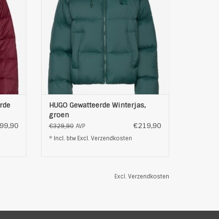
latie.
voorzien van een volledige ritssluiting en
een comfortabele capuchon. Het
e
gewatteerde ontwerp zorgt voor een
gelijkmatige warmtev
EN
TOEVOEGEN AAN WINKELWAGEN
rde
HUGO Gewatteerde Winterjas,
groen
99,90
€219,90
€329,90
AVP
* Incl. btw Excl.
Verzendkosten
Excl.
Verzendkosten