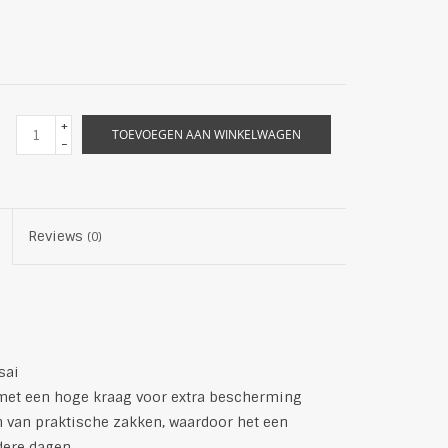
+
TOEVOEGEN AAN WINKELWAGEN
-
Reviews
(0)
sai
, met een hoge kraag voor extra bescherming
n van praktische zakken, waardoor het een
dere dagen.