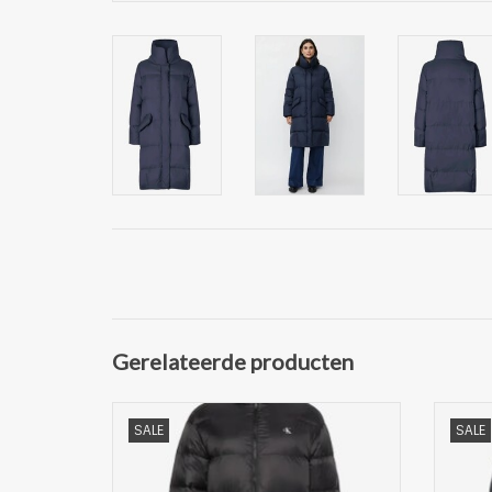
Gerelateerde producten
Mooie Dames Lange Gewatteerde
Moo
SALE
SALE
Winterjas van Calvin Klein Jeans
Wi
Deze lange pufferjas is essentieel voor
Deze l
koud weer en biedt warmte zonder bulk.
koud w