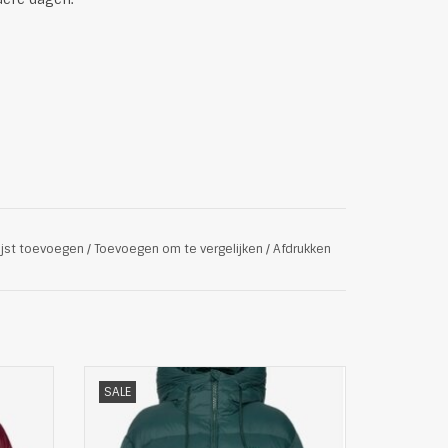
ijst toevoegen
/
Toevoegen om te vergelijken
/
Afdrukken
 warmte
Mooie Dames Korte Gewatteerde
SALE
ige
Winterjas van HUGO
g. Het
Deze gewatteerde jas is een veelzijdige
r een
toevoeging aan elke garderobe en is