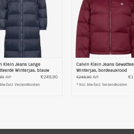
watteerde ontwerp zorgt voor een
gelijkmatige verdeling van de iso
kmatige verdeling van de isolatie,
Productdetails
wijl de volledige lengte maxim
Materiaal: 100% polyamid
Kleur: bordeauxrood
OEVOEGEN AAN WINKELWAGEN
TOEVOEGEN AAN WINKELWAG
n Klein Jeans Lange
Calvin Klein Jeans Gewattee
teerde Winterjas, blauw
Winterjas, bordeauxrood
€249,90
€1
90
€249,90
AVP
AVP
 btw Excl.
Verzendkosten
* Incl. btw Excl.
Verzendkosten