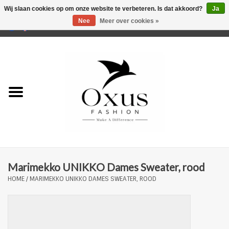
Wij slaan cookies op om onze website te verbeteren. Is dat akkoord?
Ja
Nee
Meer over cookies »
0 Artikelen - €0,00
Home
Musthaves
Mannen
Vrouwen
Merken
Marimekko UNIKKO Dames Sweater, rood
HOME
/
MARIMEKKO UNIKKO DAMES SWEATER, ROOD