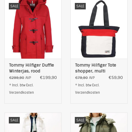
Niet stomen
SALE
SALE
Kleur: rood
Gefabriceerd in Portugal
Tommy Hilfiger Duffle
Tommy Hilfiger Tote
Winterjas, rood
shopper, multi
€199,90
€59,90
€299,90
€79,90
AVP
AVP
* Incl. btw Excl.
* Incl. btw Excl.
Verzendkosten
Verzendkosten
SALE
SALE