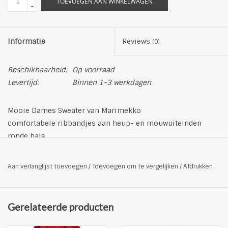
TOEVOEGEN AAN WINKELWAGEN
-
Informatie
Reviews
(0)
Beschikbaarheid:
Op voorraad
Levertijd:
Binnen 1-3 werkdagen
Mooie Dames Sweater van Marimekko
comfortabele ribbandjes aan heup- en mouwuiteinden
ronde hals
bloemen print
Productdetails
Aan verlanglijst toevoegen
/
Toevoegen om te vergelijken
/
Afdrukken
Materiaal: 100% wol
handwas
Was niet met bleekmiddel
Gerelateerde producten
Niet drogen in de droogautomaat
Strijken op een maximale temperatuur van 110°C