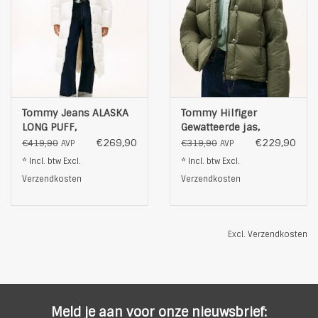
Tommy Jeans ALASKA
Tommy Hilfiger
LONG PUFF,
Gewatteerde jas,
gebrokenwit
olijfgroen
€269,90
€229,90
€419,90
€319,90
AVP
AVP
* Incl. btw Excl.
* Incl. btw Excl.
Verzendkosten
Verzendkosten
Excl.
Verzendkosten
Meld je aan voor onze nieuwsbrief: