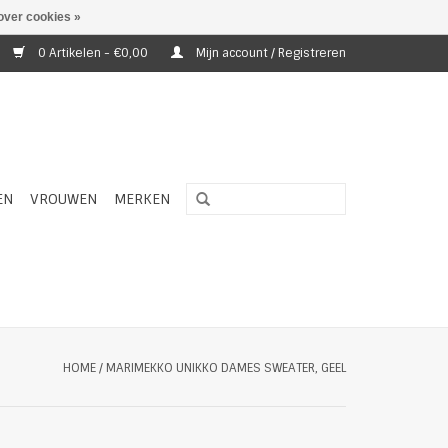
over cookies »
0 Artikelen - €0,00
Mijn account / Registreren
EN
VROUWEN
MERKEN
HOME
/
MARIMEKKO UNIKKO DAMES SWEATER, GEEL