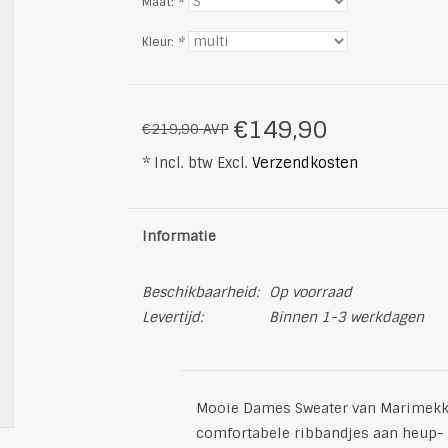
Maat:
*
Kleur:
*
€149,90
€219,90 AVP
* Incl. btw Excl.
Verzendkosten
Informatie
Beschikbaarheid:
Op voorraad
Levertijd:
Binnen 1-3 werkdagen
Mooie Dames Sweater van Marimek
comfortabele ribbandjes aan heup-