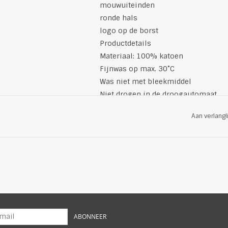
mouwuiteinden
ronde hals
logo op de borst
Productdetails
Materiaal: 100% katoen
Fijnwas op max. 30˚C
Was niet met bleekmiddel
Niet drogen in de droogautomaat
Strijken op een maximale temperat
Aan verlangl
110°C
Niet stomen
Kleur: grijs
Gefabriceerd in Portugal
ABONNEER