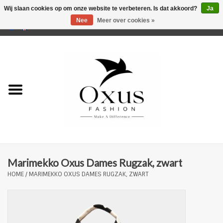
Wij slaan cookies op om onze website te verbeteren. Is dat akkoord?
Ja
Nee
Meer over cookies »
0 Artikelen - €0,00
Home
Musthaves
Mannen
Vrouwen
Merken
Marimekko Oxus Dames Rugzak, zwart
HOME
/
MARIMEKKO OXUS DAMES RUGZAK, ZWART