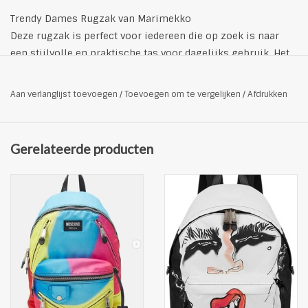
Trendy Dames Rugzak van Marimekko
Deze rugzak is perfect voor iedereen die op zoek is naar
een stijlvolle en praktische tas voor dagelijks gebruik. Het
is ideaal voor studenten, professionals en iedereen die zijn
benodigdheden in stijl wil dragen.
Aan verlanglijst toevoegen
/
Toevoegen om te vergelijken
/
Afdrukken
opgestikt voorvak met rits en logoprint
steekvak in het compartiment
verstelbare schouderriemen
Gerelateerde producten
duurzaam materiaal
stabiel draaghengsel
ruim hoofdvak met rits
100% katoen
Afmetingen: 38,5 x 42,5 x 14 cm
kleur: zwart/wit