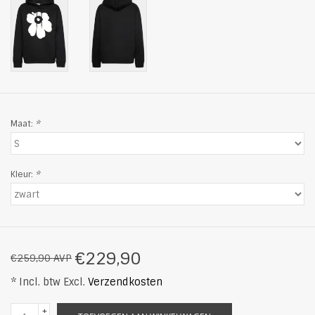
Maat:
*
Kleur:
*
€229,90
€259,90 AVP
* Incl. btw Excl.
Verzendkosten
+