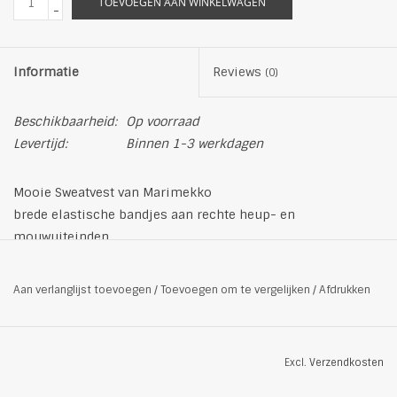
TOEVOEGEN AAN WINKELWAGEN
-
Informatie
Reviews
(0)
Beschikbaarheid:
Op voorraad
Levertijd:
Binnen 1-3 werkdagen
Mooie Sweatvest van Marimekko
brede elastische bandjes aan rechte heup- en
mouwuiteinden
opvallend logo op borsthoogte
aangename sweatstof met katoen
Aan verlanglijst toevoegen
/
Toevoegen om te vergelijken
/
Afdrukken
Materiaal: 80% katoen, 20% polyester
normale pasvorm
capuchon met koordjes
Excl.
Verzendkosten
Kleur: zwart