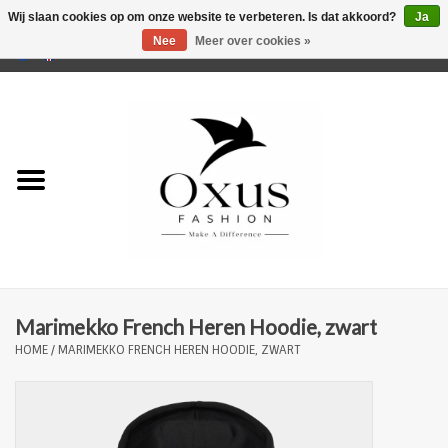
Wij slaan cookies op om onze website te verbeteren. Is dat akkoord?
Ja
Nee
Meer over cookies »
0 Artikelen - €0,00
Home
Musthaves
Mannen
Vrouwen
Merken
Marimekko French Heren Hoodie, zwart
HOME
/
MARIMEKKO FRENCH HEREN HOODIE, ZWART