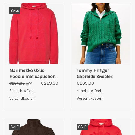
Productdetails
Materiaal: 100% polyester
SALE
Kleur: rood
Marimekko Oxus
Tommy Hilfiger
Hoodie met capuchon,
Gebreide Sweater,
rood
groen
€219,90
€169,90
€264,90
AVP
* Incl. btw Excl.
* Incl. btw Excl.
Verzendkosten
Verzendkosten
SALE
SALE