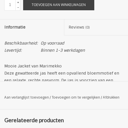
+
TOEVOEGEN AAN WINKELWAGEN
-
Informatie
Reviews
(0)
Beschikbaarheid:
Op voorraad
Levertijd:
Binnen 1-3 werkdagen
Mooie Jacket van Marimekko
Deze gewatteerde jas heeft een opvallend bloemmotief en
een relaxte, rechte pasvorm. De jas is voorzien van een
geribbelde kraag en een metalen rits, compleet met een
lange grosgrain lint trekker. De paspelzakken aan de
Aan verlanglijst toevoegen
/
Toevoegen om te vergelijken
/
Afdrukken
voorkant hebben verborgen drukknoopsluitingen, terwijl de
mouwuiteinden en de zoom zijn afgewerkt met geribbelde
boorden. De buitenstof, de binnenvoering en de vulling zijn
Gerelateerde producten
allemaal gemaakt van 100% gerecycled polyester.