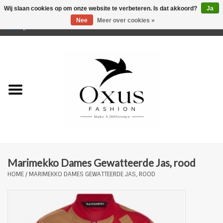
Wij slaan cookies op om onze website te verbeteren. Is dat akkoord?
Ja
Nee
Meer over cookies »
0 Artikelen - €0,00
Home
Musthaves
Mannen
Vrouwen
Merken
Marimekko Dames Gewatteerde Jas, rood
HOME
/
MARIMEKKO DAMES GEWATTEERDE JAS, ROOD