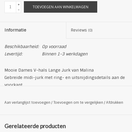
+
TOEVOEGEN AAN WINKELWAGEN
-
Informatie
Reviews
(0)
Beschikbaarheid:
Op voorraad
Levertijd:
Binnen 1-3 werkdagen
Mooie Dames V-hals Lange Jurk van Malina
Gebreide midi-jurk met ring- en uitsnijdingsdetails aan de
voorkant.
Uitsnijdingsdetails
Lange trompetmouwen
Aan verlanglijst toevoegen
/
Toevoegen om te vergelijken
/
Afdrukken
Slankmakend
Buitenmateriaal: 65% viscose 35% nylon
30 graden wasvoorschrift
Gerelateerde producten
Kleur: gebrokenwit