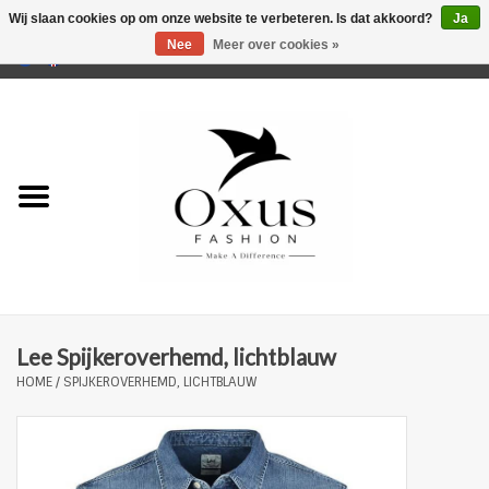
Wij slaan cookies op om onze website te verbeteren. Is dat akkoord?
Ja
Nee
Meer over cookies »
0 Artikelen - €0,00
Home
Musthaves
Mannen
Vrouwen
Merken
Lee Spijkeroverhemd, lichtblauw
HOME
/
SPIJKEROVERHEMD, LICHTBLAUW