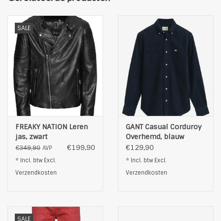
Kleur: lichtblauw
SALE
FREAKY NATION Leren
GANT Casual Corduroy
jas, zwart
Overhemd, blauw
€199,90
€129,90
€349,90
AVP
* Incl. btw Excl.
* Incl. btw Excl.
Verzendkosten
Verzendkosten
SALE