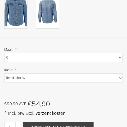
Maat:
*
Kleur:
*
€54,90
€99,90 AVP
* Incl. btw Excl.
Verzendkosten
+