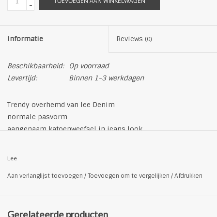
TOEVOEGEN AAN WINKELWAGEN
-
Informatie
Reviews
(0)
Beschikbaarheid:
Op voorraad
Levertijd:
Binnen 1-3 werkdagen
Trendy overhemd van lee Denim
normale pasvorm
aangenaam katoenweefsel in jeans look
used wassing
smalle kentkraag
Lee
Hoogsluitende knoopslijst
Aan verlanglijst toevoegen
/
Toevoegen om te vergelijken
/
Afdrukken
Opgenaaide borstzakken
licht afgeronde zoom
verstevigd ruggedeelte
Gerelateerde producten
100% katoen