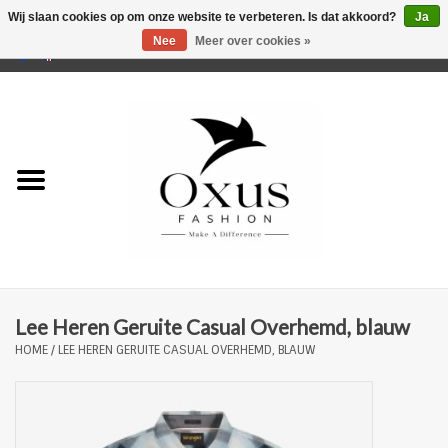
Wij slaan cookies op om onze website te verbeteren. Is dat akkoord?
Ja
Nee
Meer over cookies »
0 Artikelen - €0,00
Home
Musthaves
Mannen
Vrouwen
Merken
Lee Heren Geruite Casual Overhemd, blauw
HOME
/
LEE HEREN GERUITE CASUAL OVERHEMD, BLAUW