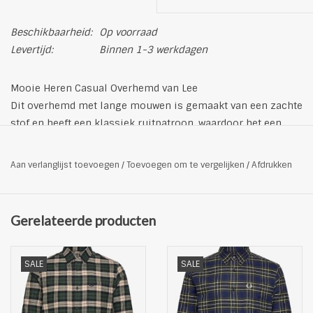
Beschikbaarheid:
Op voorraad
Levertijd:
Binnen 1-3 werkdagen
Mooie Heren Casual Overhemd van Lee
Dit overhemd met lange mouwen is gemaakt van een zachte
stof en heeft een klassiek ruitpatroon, waardoor het een
veelzijdige keuze is voor zowel werk als vrije tijd. De
normale pasvorm zorgt voor comfortabele
Aan verlanglijst toevoegen
/
Toevoegen om te vergelijken
/
Afdrukken
bewegingsvrijheid.
Productdetails
Materiaal: 100% katoen
Gerelateerde producten
Fijnwas op max. 30˚C
Kleur: multi/blauw
SALE
SALE