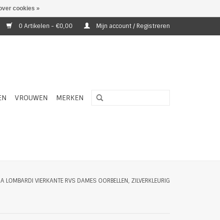
over cookies »
0 Artikelen - €0,00
Mijn account / Registreren
EN
VROUWEN
MERKEN
A LOMBARDI VIERKANTE RVS DAMES OORBELLEN, ZILVERKLEURIG