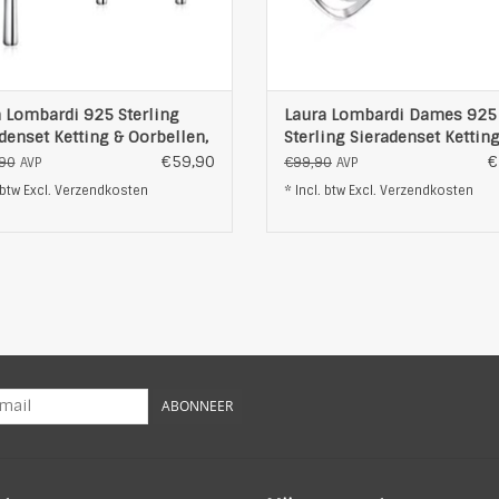
OEVOEGEN AAN WINKELWAGEN
TOEVOEGEN AAN WINKELWAG
 Lombardi 925 Sterling
Laura Lombardi Dames 925
denset Ketting & Oorbellen,
Sterling Sieradenset Kettin
r
Oorbellen, zilver
€59,90
€
90
€99,90
AVP
AVP
 btw Excl.
Verzendkosten
* Incl. btw Excl.
Verzendkosten
ABONNEER