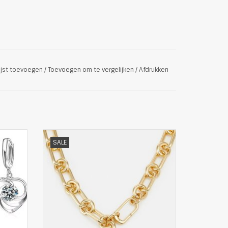
ijst toevoegen
/
Toevoegen om te vergelijken
/
Afdrukken
ardi
Stijlvolle Ketting van Laura Lombardi
SALE
Details:
Coating: 14K verguld
er
Materiaal: Messing
Afwerking: Geplatineerd, gepolijst
ng
Breedte: 2.7 cm bij maat One Size
Lengte: 44 cm bij maat One Size
Stijl: Vintage
Gelegenheid: Dagelijkse gelegenheid
Seizoen