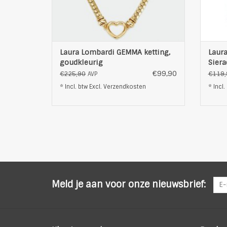
T
Laura Lombardi GEMMA ketting,
Laura
goudkleurig
Siera
zilve
€99,90
€225,90
€119,
AVP
* Incl. btw Excl.
Verzendkosten
* Incl.
Meld je aan voor onze nieuwsbrief: