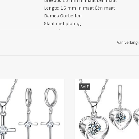
Breedte: 15 mm in maat Één maat
Lengte: 15 mm in maat Één maat
Dames Oorbellen
Staal met plating
zilverkleurig
Aan verlangl
ndy Ketting van Laura Lombardi
Trendy Ketting van Laura Lomb
SALE
Details:
Details:
2 stks, ketting, oorbellen.
2 stks, ketting, oorbellen.
etting: Lengte 45 centimeter
Ketting: Lengte 45 centimet
Oorbel lengte: One Size
Oorbel lengte: One Size
etaalstempel: 925 Sterling
Metaalstempel: 925 Sterli
Materiaaloppervlak: zilver
Materiaaloppervlak: zilver
Materiaalkleur: zilverkleur
Materiaalkleur: zilverkleur
Steen: zirkonia
Steen: zirkonia
Stijl: Modieus
Stijl: Modieus