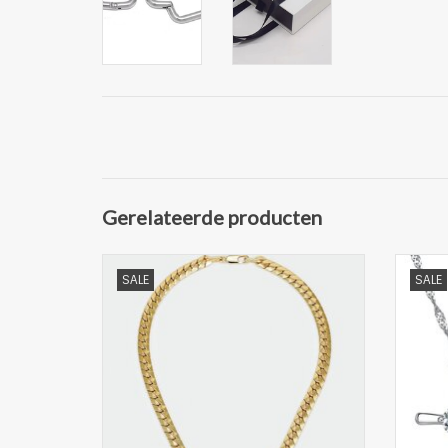
Gerelateerde producten
Stijlvolle ketting van Laura Lombardi
Tre
SALE
SALE
Coating: 18K verguld
Hoofdmateriaal: Roestvrij staal
Sluiting: Karabijnhaaksluiting
K
Patroon: Effen
Breedte: 2.2 cm bij maat One Size
M
Lengte: 40 cm bij maat One Size
Kleur: gold-coloured
TOEVOEGEN AAN WINKELWAGEN