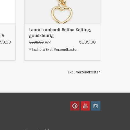
EN
TOEVOEGEN AAN WINKELWAGEN
Laura Lombardi Betina Ketting,
g &
goudkleurig
59,90
€199,90
€299,90
AVP
* Incl. btw Excl.
Verzendkosten
Excl.
Verzendkosten