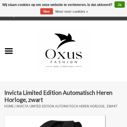
Wij slaan cookies op om onze website te verbeteren. Is dat akkoord?
Ja
Nee
Meer over cookies »
0 Artikelen - €0,00
Home
Musthaves
Mannen
Vrouwen
Merken
Invicta Limited Edition Automatisch Heren
Horloge, zwart
HOME
/
INVICTA LIMITED EDITION AUTOMATISCH HEREN HORLOGE, ZWART