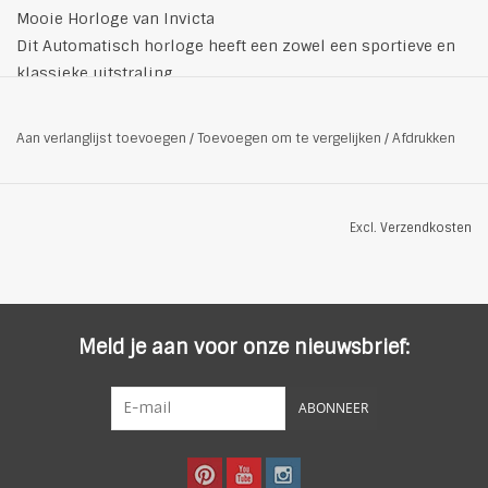
Mooie Horloge van Invicta
Dit Automatisch horloge heeft een zowel een sportieve en
klassieke uitstraling.
Behuizing: roestvrij staal
- Horlogeglas: mineraalglas
Aan verlanglijst toevoegen
/
Toevoegen om te vergelijken
/
Afdrukken
- Armband: Silicone
- Sluiting: gesp
- Uurwerk: automatisch
Excl.
Verzendkosten
- Waterresistentie: het horloge is waterresistent tot 5 bar en
is geschikt voor douchen en zwemmen aan de oppervlakte.
Stel het horloge daarbij niet bloot aan grote
temperatuurverschillen.
Meld je aan voor onze nieuwsbrief:
Maat
Behuizing: Ø 44 mm
Behuizingsdikte: 17 mm
ABONNEER
Armbandbreedte: 30 mm
Armbandlengte: standaard