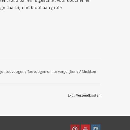
stent tot 5 bar en is geschikt voor douchen en
e daarbij niet bloot aan grote
ijst toevoegen
/
Toevoegen om te vergelijken
/
Afdrukken
Excl.
Verzendkosten