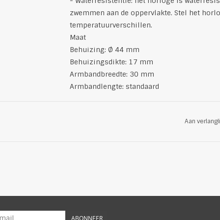
- Waterresistentie: het horloge is waterresi
zwemmen aan de oppervlakte. Stel het horlog
temperatuurverschillen.
Maat
Behuizing: Ø 44 mm
Behuizingsdikte: 17 mm
Armbandbreedte: 30 mm
Armbandlengte: standaard
Aan verlangl
ABONNEER