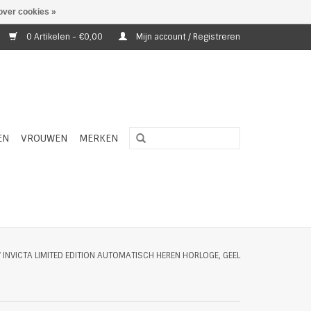
over cookies »
0 Artikelen - €0,00
Mijn account / Registreren
EN
VROUWEN
MERKEN
/
INVICTA LIMITED EDITION AUTOMATISCH HEREN HORLOGE, GEEL