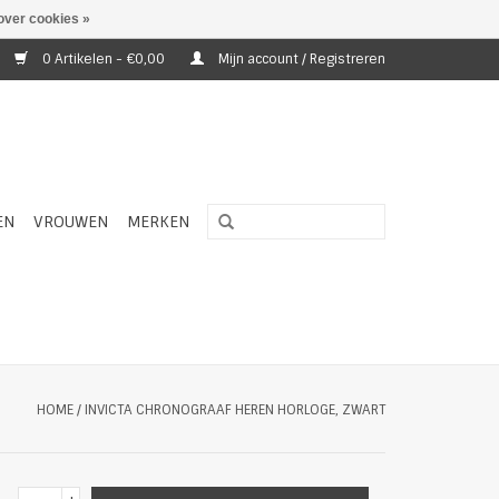
over cookies »
0 Artikelen - €0,00
Mijn account / Registreren
EN
VROUWEN
MERKEN
HOME
/
INVICTA CHRONOGRAAF HEREN HORLOGE, ZWART