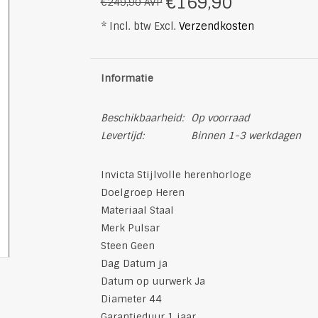
€169,90
€249,90 AVP
* Incl. btw Excl.
Verzendkosten
Informatie
Beschikbaarheid:
Op voorraad
Levertijd:
Binnen 1-3 werkdagen
Invicta Stijlvolle herenhorloge
Doelgroep Heren
Materiaal Staal
Merk Pulsar
Steen Geen
Dag Datum ja
Datum op uurwerk Ja
Diameter 44
Garantieduur 1 jaar