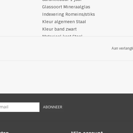
Glassoort Mineraalglas
Indexering Romeins/stiks
Kleur algemeen Staal
Kleur band zwart
Materiaal kast Staal
Tijdsaanduiding Analoog
Aan verlangl
Type sluiting gespsluiting
Uurwerk Chronograaf
Vorm Rond
Waterdichtheid 5 ATM
Wijzer 24-uurs Ja
ABONNEER