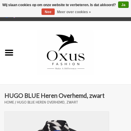
Wij slaan cookies op om onze website te verbeteren. Is dat akkoord?
Ja
Nee
Meer over cookies »
0 Artikelen - €0,00
Home
Musthaves
Mannen
Vrouwen
Merken
HUGO BLUE Heren Overhemd, zwart
HOME
/
HUGO BLUE HEREN OVERHEMD, ZWART