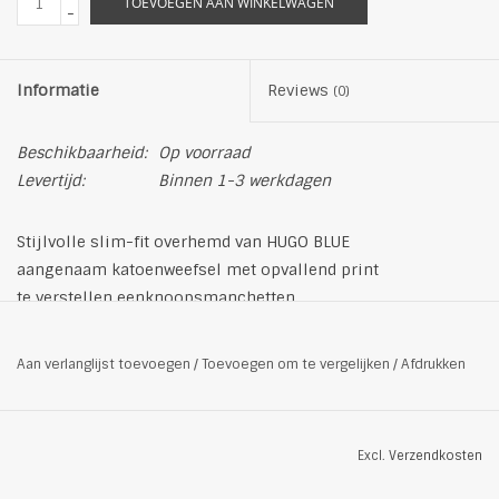
TOEVOEGEN AAN WINKELWAGEN
-
Informatie
Reviews
(0)
Beschikbaarheid:
Op voorraad
Levertijd:
Binnen 1-3 werkdagen
Stijlvolle slim-fit overhemd van HUGO BLUE
aangenaam katoenweefsel met opvallend print
te verstellen eenknoopsmanchetten
Uitgesneden kraag
hoogsluitende knopen
Aan verlanglijst toevoegen
/
Toevoegen om te vergelijken
/
Afdrukken
normale pasvorm
afgeronde zoom
verstevigd ruggedeelte
Excl.
Verzendkosten
100% katoen
kleur: zwart