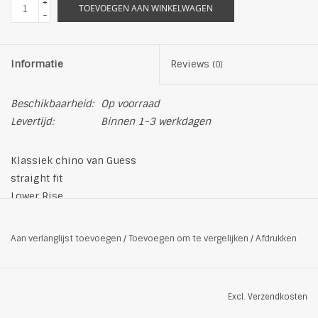
+
TOEVOEGEN AAN WINKELWAGEN
-
Informatie
Reviews
(0)
Beschikbaarheid:
Op voorraad
Levertijd:
Binnen 1-3 werkdagen
Klassiek chino van Guess
straight fit
Lower Rise
Rechte pijpen
aangenaam katoen
Aan verlanglijst toevoegen
/
Toevoegen om te vergelijken
/
Afdrukken
Logo patch
met zijzakken
afgeboorde coinpocket
Excl.
Verzendkosten
knoopbare achterpaspelzakken met logoborduursel