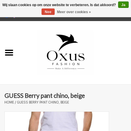
Wij slaan cookies op om onze website te verbeteren. Is dat akkoord?
Ja
Nee
Meer over cookies »
0 Artikelen - €0,00
Home
Musthaves
Mannen
Vrouwen
Merken
GUESS Berry pant chino, beige
HOME
/
GUESS BERRY PANT CHINO, BEIGE