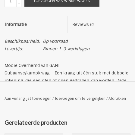
TOEVOEGEN AAN WINKELWAGEN
-
Informatie
Reviews
(0)
Beschikbaarheid:
Op voorraad
Levertijd:
Binnen 1-3 werkdagen
Mooie Overhemd van GANT
Cubaanse/kampkraag – Een kraag uit één stuk met dubbele
inkeping, die gesloten of open gedragen kan worden. Deze
kraag wordt vaak gezien op casual en loungeoverhemden.
Opvallend Print
Aan verlanglijst toevoegen
/
Toevoegen om te vergelijken
/
Afdrukken
afgeronde zoom
hoogsluitende knopen
Casual/losse pasvorm
Gerelateerde producten
Materiaal: 100% viscose
kleur: multi