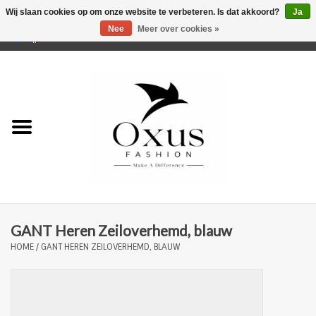
Wij slaan cookies op om onze website te verbeteren. Is dat akkoord?
Ja
Nee
Meer over cookies »
0 Artikelen - €0,00
Home
Musthaves
Mannen
Vrouwen
Merken
GANT Heren Zeiloverhemd, blauw
HOME
/
GANT HEREN ZEILOVERHEMD, BLAUW