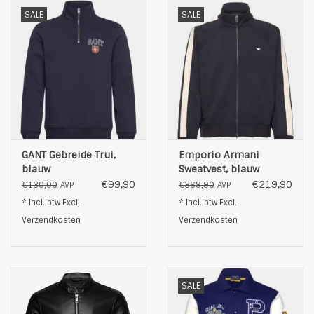
SALE
SALE
GANT Gebreide Trui,
Emporio Armani
blauw
Sweatvest, blauw
€99,90
€219,90
€130,00
€369,90
AVP
AVP
* Incl. btw Excl.
* Incl. btw Excl.
Verzendkosten
Verzendkosten
SALE