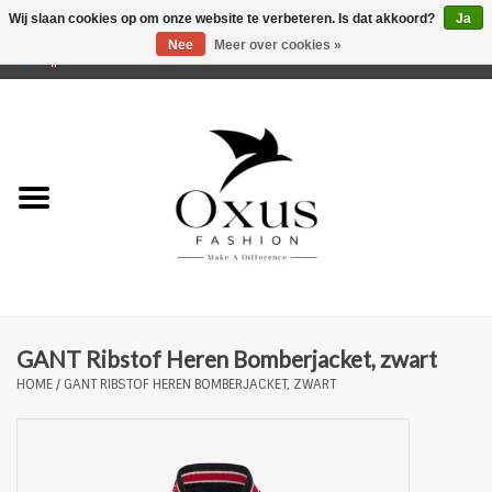
Wij slaan cookies op om onze website te verbeteren. Is dat akkoord?
Ja
Nee
Meer over cookies »
0 Artikelen - €0,00
Home
Musthaves
Mannen
Vrouwen
Merken
GANT Ribstof Heren Bomberjacket, zwart
HOME
/
GANT RIBSTOF HEREN BOMBERJACKET, ZWART