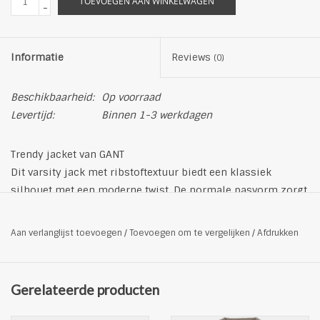
TOEVOEGEN AAN WINKELWAGEN
-
Informatie
Reviews
(0)
Beschikbaarheid:
Op voorraad
Levertijd:
Binnen 1-3 werkdagen
Trendy jacket van GANT
Dit varsity jack met ribstoftextuur biedt een klassiek
silhouet met een moderne twist. De normale pasvorm zorgt
voor een comfortabele pasvorm, terwijl de paspelzakken
handige opbergruimte bieden. Een badstof badge siert de
Aan verlanglijst toevoegen
/
Toevoegen om te vergelijken
/
Afdrukken
borst en voegt een vleugje collegestijl toe.
Productdetails
Materiaal: 100% katoen
Gerelateerde producten
Binnenvoering: 55% polyester, 45% viscose
Buitenmateriaal: 100% katoen