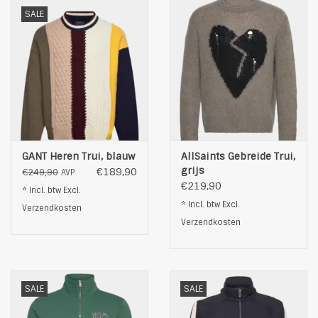
Fijnwas op max. 30˚C
SALE
Kleur: zwart
GANT Heren Trui, blauw
AllSaints Gebreide Trui,
grijs
€189,90
€249,90
AVP
€219,90
* Incl. btw Excl.
* Incl. btw Excl.
Verzendkosten
Verzendkosten
SALE
SALE