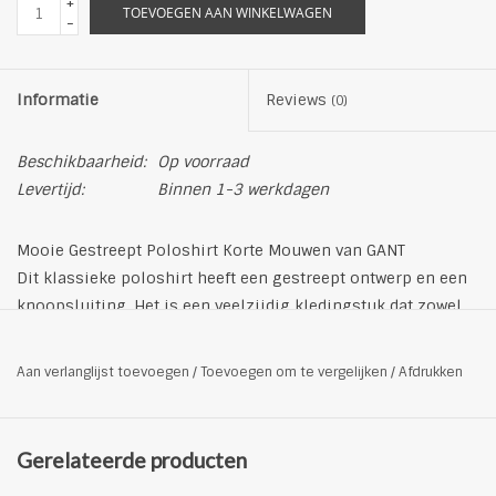
+
TOEVOEGEN AAN WINKELWAGEN
-
Informatie
Reviews
(0)
Beschikbaarheid:
Op voorraad
Levertijd:
Binnen 1-3 werkdagen
Mooie Gestreept Poloshirt Korte Mouwen van GANT
Dit klassieke poloshirt heeft een gestreept ontwerp en een
knoopsluiting. Het is een veelzijdig kledingstuk dat zowel
casual als elegant gedragen kan worden.
Productdetails
Aan verlanglijst toevoegen
/
Toevoegen om te vergelijken
/
Afdrukken
Materiaal: 100% katoen
Fijnwas op max. 40˚C
Kleur: multi/groen
Gerelateerde producten