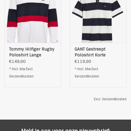
Tommy Hilfiger Rugby
GANT Gestreept
Poloshirt Lange
Poloshirt Korte
Mouwen, wit
Mouwen, wit
€149,90
€119,90
* Incl. btw Excl.
* Incl. btw Excl.
Verzendkosten
Verzendkosten
Excl.
Verzendkosten