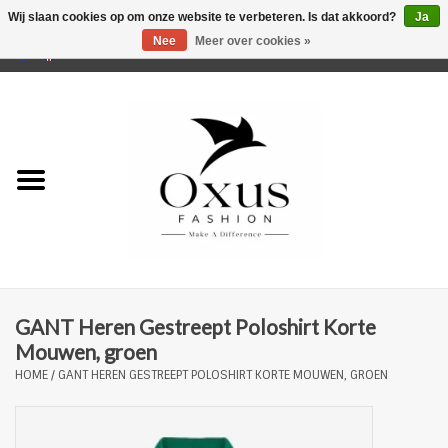
Wij slaan cookies op om onze website te verbeteren. Is dat akkoord?
Ja
Nee
Meer over cookies »
0 Artikelen - €0,00
Home
Musthaves
Mannen
Vrouwen
Merken
GANT Heren Gestreept Poloshirt Korte
Mouwen, groen
HOME
/
GANT HEREN GESTREEPT POLOSHIRT KORTE MOUWEN, GROEN