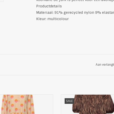
Productdetails
Materiaal: 91% gerecycled nylon 9% elasta
Kleur: multicolour
Aan verlangl
 Dames Ronde Hals Maxi Jurk van
Mooie Dames Ronde Hals Midi Ju
SALE
Stella Nova
Ganni
e lange jurk heeft een speels
Deze jurk heeft een geplisse
troon en een comfortabele en
georgette stof en een flatterend