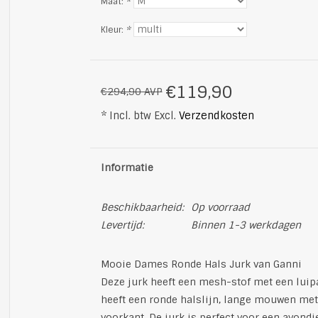
Maat:
*
Kleur:
*
€119,90
€294,90 AVP
* Incl. btw Excl.
Verzendkosten
Informatie
Beschikbaarheid:
Op voorraad
Levertijd:
Binnen 1-3 werkdagen
Mooie Dames Ronde Hals Jurk van Ganni
Deze jurk heeft een mesh-stof met een luipa
heeft een ronde halslijn, lange mouwen met 
voorkant. De jurk is perfect voor een avondj