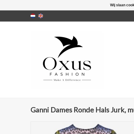
Wij slaan coo
Ganni Dames Ronde Hals Jurk, mu