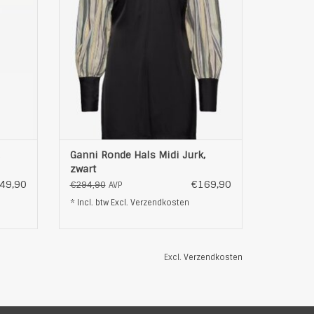
nnen
zwarte onderkant. De mouwen zijn lang
int. De
en hebben een pof-ontwerp. De jurk
eid, van
heeft een ronde halslijn en een
ontspannen pasvorm.
Productde
EN
TOEVOEGEN AAN WINKELWAGEN
Ganni Ronde Hals Midi Jurk,
zwart
49,90
€169,90
€294,90
AVP
* Incl. btw Excl.
Verzendkosten
Excl.
Verzendkosten