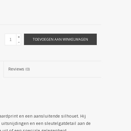
+
TOEVOEGEN AAN WINKELWAGEN
-
Reviews
(0)
ardprint en een aansluitende silhouet. Hij
uitsnijdingen en een sleutelgatdetail aan de
e uit of een speciale gelegenheid.