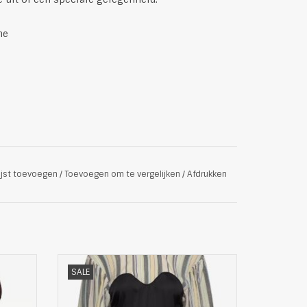
ne
ijst toevoegen
/
Toevoegen om te vergelijken
/
Afdrukken
rk van
Mooie Dames Ronde Hals Midi Jurk van
SALE
Ganni
erde
Deze jurk heeft een uniek ontwerp met
e midi-
een gestreepte bovenkant en een effen