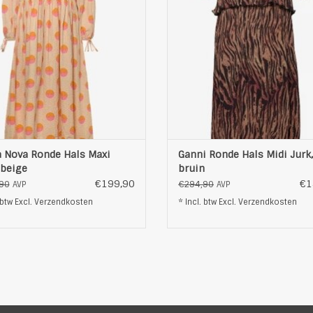
olle pasvorm. Het heeft een ronde
lengte. Hij heeft een ontspa
lijn en een knoopsluiting aan de
pasvorm en een prachtige zebrapr
ant, aangevuld met lange mouwen
jurk is perfect voor elke gelegenh
met charmante strikdetails
een casual dagje uit to
OEVOEGEN AAN WINKELWAGEN
TOEVOEGEN AAN WINKELWAG
a Nova Ronde Hals Maxi
Ganni Ronde Hals Midi Jurk,
 beige
bruin
€199,90
€1
90
€294,90
AVP
AVP
 btw Excl.
Verzendkosten
* Incl. btw Excl.
Verzendkosten