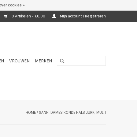
over cookies »
0 Artikelen - €0,00
Mijn account / Registreren
EN
VROUWEN
MERKEN
HOME
/
GANNI DAMES RONDE HALS JURK, MULTI