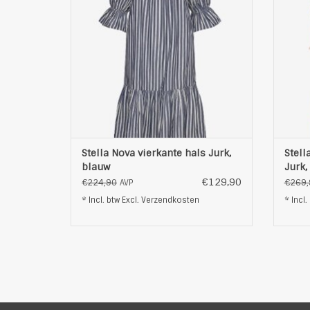
pasvorm. De elastische manchetten
stijlv
creëren een subtiele ruche, terwijl de
hals
striksluiting op de rug een charmant
voork
detail toevoegt. Gemaakt
TOEVOEGEN AAN WINKELWAGEN
T
Stella Nova vierkante hals Jurk,
Stell
blauw
Jurk,
€129,90
€224,90
€269,
AVP
* Incl. btw Excl.
Verzendkosten
* Incl.