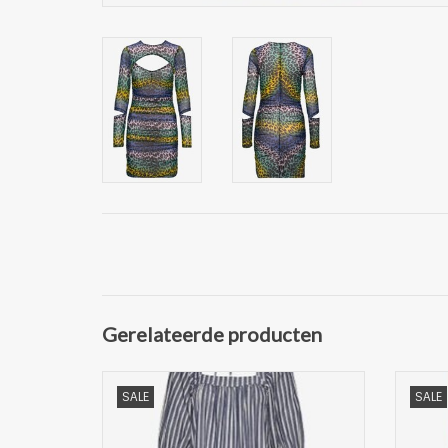
Gerelateerde producten
Mooie Dames vierkante hals Jurk van
Mooie
SALE
SALE
Stella Nova
Deze midi-jurk met vierkante hals en
Dez
driekwartmouwen heeft een relaxte
pa